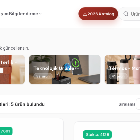
tişim
Bilgilendirme
2026 Katalog
ik güncellensin.
terlik -
Teknolojik Ürünler
Termos - Ma
52 ürün
41 ürün
tleri: 5 ürün bulundu
Sıralama
 7601
Stokta: 4129