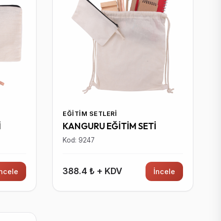
EĞITIM SETLERI
İ
KANGURU EĞİTİM SETİ
Kod: 9247
388.4 ₺ + KDV
İncele
İncele