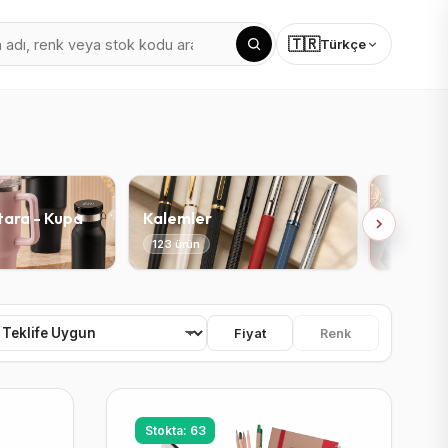
🇹🇷
Türkçe
tara - Kupa
Kalemler
Vip Setl
123 ürün
71 ürün
Fiyat
Renk
Stokta: 63