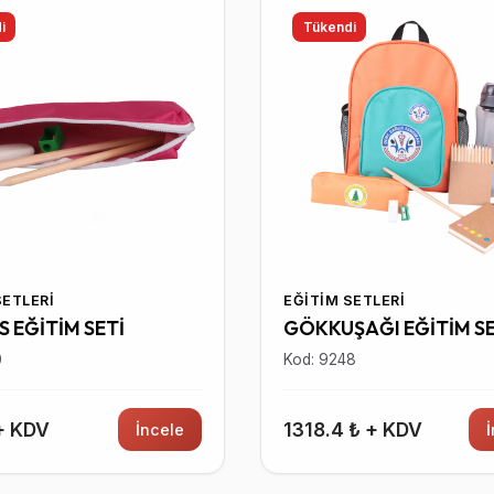
i
Tükendi
SETLERI
EĞITIM SETLERI
S EĞİTİM SETİ
GÖKKUŞAĞI EĞİTİM SE
0
Kod: 9248
 + KDV
1318.4 ₺ + KDV
İncele