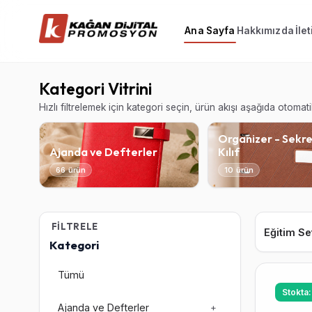
Ana Sayfa
Hakkımızda
İle
Kategori Vitrini
Hızlı filtrelemek için kategori seçin, ürün akışı aşağıda otomat
Organizer - Sekre
Ajanda ve Defterler
Kılıf
66 ürün
10 ürün
FILTRELE
Eğitim Se
Kategori
Tümü
Stokta:
Ajanda ve Defterler
+