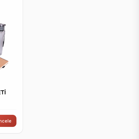
Tİ
İncele