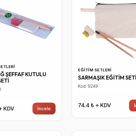
SETLERI
EĞITIM SETLERI
Ğ ŞEFFAF KUTULU
SARMAŞIK EĞİTİM SET
SETİ
Kod: 9249
0
74.4 ₺ + KDV
 + KDV
İncele