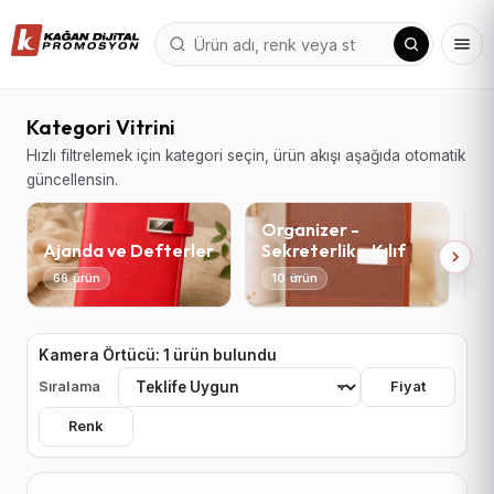
Kategori Vitrini
Hızlı filtrelemek için kategori seçin, ürün akışı aşağıda otomatik
güncellensin.
Organizer -
Ajanda ve Defterler
Sekreterlik - Kılıf
T
66 ürün
10 ürün
Kamera Örtücü: 1 ürün bulundu
Sıralama
Fiyat
Renk