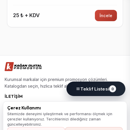
25 ₺ + KDV
İncele
Kurumsal markalar için premium promosyon çözümleri.
Katalogdan seçin, hızlıca teklif alın.
Teklif Listesi
0
İLETIŞIM
(0224) 220 77 77
Çerez Kullanımı
info@kagandijital.com
Sitemizde deneyimi iyileştirmek ve performansı ölçmek için
çerezler kullanıyoruz. Tercihlerinizi dilediğiniz zaman
Nilüfer / Bursa
güncelleyebilirsiniz.