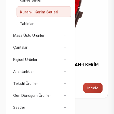
Kahve Setleri
Kuran-ı Kerim Setleri
Tablolar
Masa Üstü Ürünler
+
Çantalar
+
KURAN-I KERIM SETLERI
Kişisel Ürünler
+
İRFAN SETİ ÖZEL KUTULU KURAN-I KERİM
Anahtarlıklar
+
Kod: 9207
Tekstil Ürünler
+
4900 ₺ + KDV
İncele
Geri Dönüşüm Ürünler
+
Saatler
+