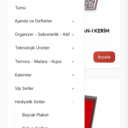
Tümü
Ajanda ve Defterler
+
KURAN-I KERIM SETLERI
İRŞAD GÜMÜŞ KAPLAMA KURAN-I KERİM
Organizer - Sekreterlik - Kılıf
+
Kod: 9450
Teknolojik Ürünler
+
12900 ₺ + KDV
İncele
Termos - Matara - Kupa
+
Kalemler
+
Vip Setler
+
Tükendi
Hediyelik Setler
-
Bayrak Plaket