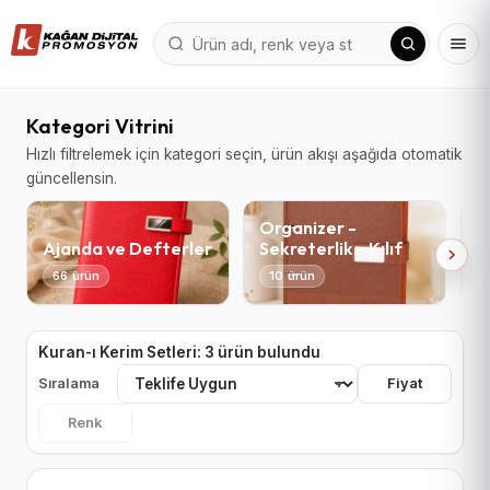
Kategori Vitrini
Hızlı filtrelemek için kategori seçin, ürün akışı aşağıda otomatik
güncellensin.
Organizer -
Ajanda ve Defterler
Sekreterlik - Kılıf
T
66 ürün
10 ürün
Kuran-ı Kerim Setleri: 3 ürün bulundu
Sıralama
Fiyat
Renk