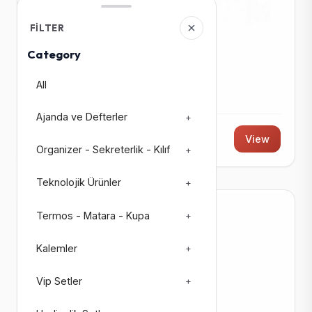
FILTER
Category
TEKSTIL ÇANTALAR
İZGİ İP BÜZGÜLÜ ÇANTA
All
Code: 5073
Ajanda ve Defterler
+
45 ₺ + KDV
View
Organizer - Sekreterlik - Kılıf
+
Teknolojik Ürünler
+
Termos - Matara - Kupa
+
In Stock: 2429
Kalemler
+
Vip Setler
+