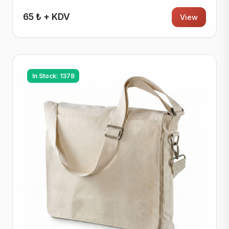
65 ₺ + KDV
View
In Stock: 1378