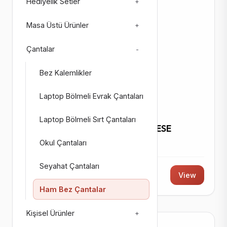
Hediyelik Setler
+
Masa Üstü Ürünler
+
Çantalar
-
Bez Kalemlikler
Laptop Bölmeli Evrak Çantaları
TEKSTIL ÇANTALAR
Laptop Bölmeli Sırt Çantaları
YEŞİLOBA HAM BEZ BÜZGÜLÜ KESE
Okul Çantaları
Code: 9204
Seyahat Çantaları
26 ₺ + KDV
View
Ham Bez Çantalar
Kişisel Ürünler
+