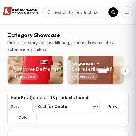
Category Showcase
Pick a category for fast filtering, product flow updates
automatically below.
Organizer -
Ajanda ve Defterler
Sekreterlik - Kılıf
T
66 products
10 products
Ham Bez Çantalar: 13 products found
Sort
Price
Color