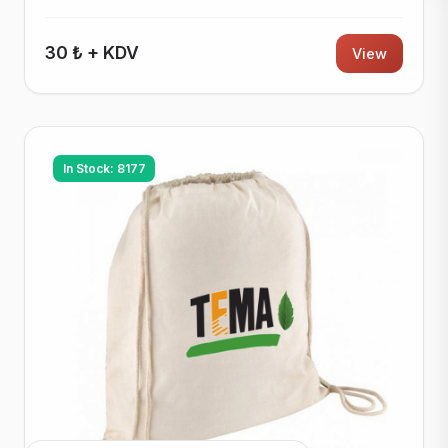
30 ₺ + KDV
View
In Stock: 8177