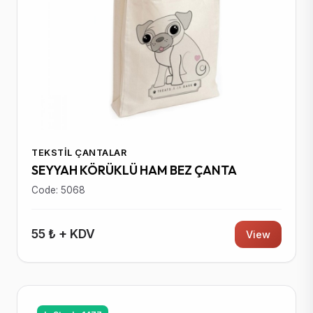
TEKSTIL ÇANTALAR
SEYYAH KÖRÜKLÜ HAM BEZ ÇANTA
Code: 5068
55 ₺ + KDV
View