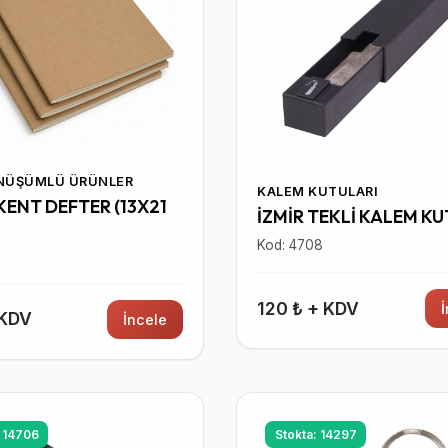
ÖNÜŞÜMLÜ ÜRÜNLER
KALEM KUTULARI
ENT DEFTER (13X21
İZMİR TEKLİ KALEM K
Kod: 4708
0
120 ₺ + KDV
 KDV
İncele
: 14706
Stokta: 14297