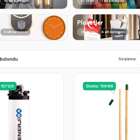
16 alt kategori
37 ürün
1 alt kategori
r
Plaketler
3 alt kategori
26 ürün
4 alt kategori
 bulundu
Sıralama
: 107129
Stokta: 106166