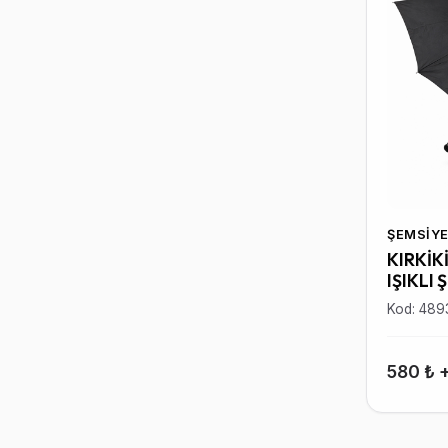
ŞEMSIYE
KIRKİK
IŞIKLI 
Kod: 489
580 ₺ 