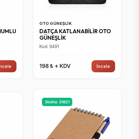
OTO GÜNEŞLIK
HUMLU
DATÇA KATLANABİLİR OTO
GÜNEŞLİK
Kod: 9491
198 ₺ + KDV
İncele
İncele
Stokta: 31821