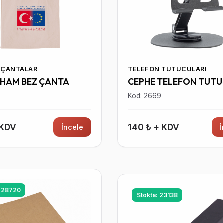
 ÇANTALAR
TELEFON TUTUCULARI
 HAM BEZ ÇANTA
CEPHE TELEFON TUT
5
Kod: 2669
 KDV
140 ₺ + KDV
İncele
: 28720
Stokta: 23138