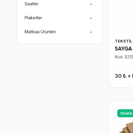
Saatler
+
Plaketler
+
Matbaa Ürünleri
+
TEKSTIL
SAYGA
Kod: 921
30 ₺ +
Stokta