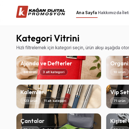
Ana Sayfa
Hakkımızda
İle
Kategori Vitrini
Hızlı filtrelemek için kategori seçin, ürün akışı aşağıda ot
Ajanda ve Defterler
Organiz
66 ürün
3 alt kategori
10 ürün
Kalemler
Vip Set
123 ürün
11 alt kategori
71 ürün
Çantalar
Kişisel