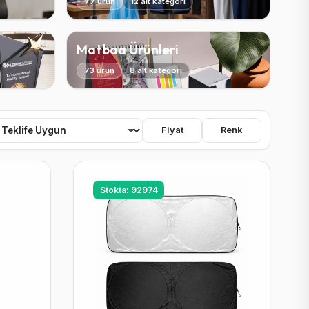
77 ürün
12 alt kategori
Matbaa Ürünleri
73 ürün
8 alt kategori
Fiyat
Renk
Stokta: 92974