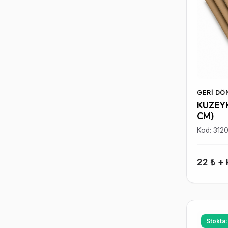
GERI D
KUZEYK
CM)
Kod: 312
22 ₺ +
Stokta