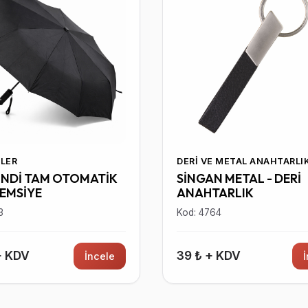
LER
DERI VE METAL ANAHTARLI
İNDİ TAM OTOMATİK
SİNGAN METAL - DERİ
ŞEMSİYE
ANAHTARLIK
3
Kod: 4764
+ KDV
39 ₺ + KDV
İncele