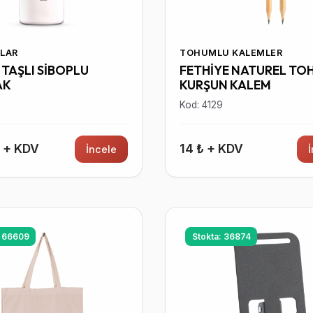
LAR
TOHUMLU KALEMLER
TAŞLI SİBOPLU
FETHİYE NATUREL TO
AK
KURŞUN KALEM
7
Kod: 4129
₺ + KDV
14 ₺ + KDV
İncele
: 66609
Stokta: 36874