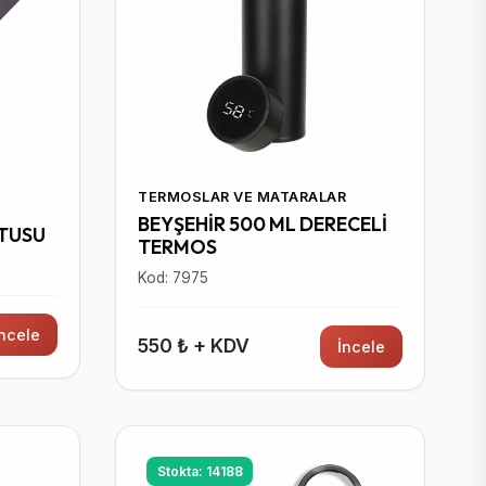
TERMOSLAR VE MATARALAR
BEYŞEHİR 500 ML DERECELİ
UTUSU
TERMOS
Kod: 7975
İncele
550 ₺ + KDV
İncele
Stokta: 14188