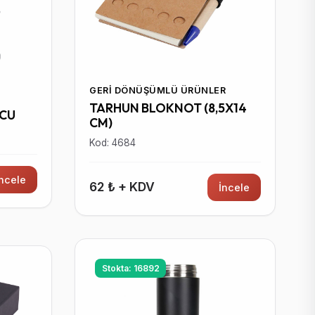
GERI DÖNÜŞÜMLÜ ÜRÜNLER
TARHUN BLOKNOT (8,5X14
UCU
CM)
Kod: 4684
İncele
62 ₺ + KDV
İncele
Stokta: 16892