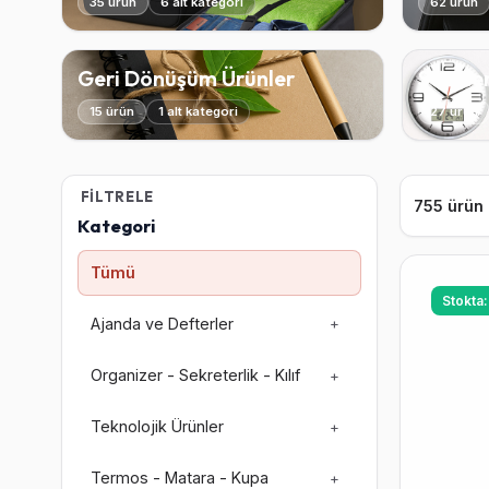
35 ürün
6 alt kategori
62 ürün
Geri Dönüşüm Ürünler
Saatle
15 ürün
1 alt kategori
27 ürün
FILTRELE
755 ürün
Kategori
Tümü
Stokta
Ajanda ve Defterler
+
Organizer - Sekreterlik - Kılıf
+
Teknolojik Ürünler
+
Termos - Matara - Kupa
+