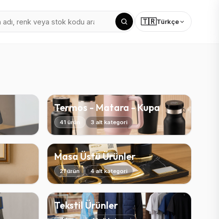
🇹🇷
Türkçe
Termos - Matara - Kupa
41 ürün
3 alt kategori
Masa Üstü Ürünler
21 ürün
4 alt kategori
Tekstil Ürünler