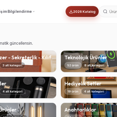
tişim
Bilgilendirme
2026 Katalog
omatik güncellensin.
er - Sekreterlik - Kılıf
Teknolojik Ürünler
3 alt kategori
52 ürün
8 alt kategori
ler
Hediyelik Setler
4 alt kategori
19 ürün
4 alt kategori
 Ürünler
Anahtarlıklar