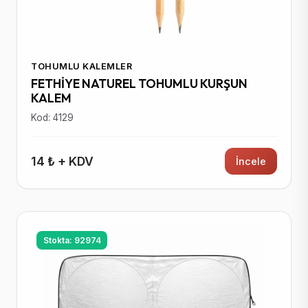
TOHUMLU KALEMLER
FETHİYE NATUREL TOHUMLU KURŞUN
KALEM
Kod: 4129
14 ₺ + KDV
İncele
Stokta: 92974