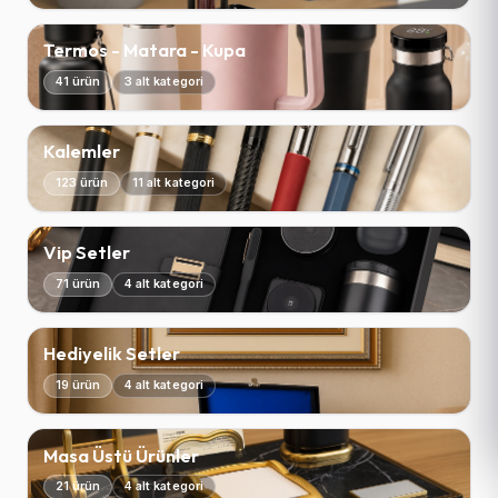
Termos - Matara - Kupa
41 ürün
3 alt kategori
Kalemler
123 ürün
11 alt kategori
Vip Setler
71 ürün
4 alt kategori
Hediyelik Setler
19 ürün
4 alt kategori
Masa Üstü Ürünler
21 ürün
4 alt kategori