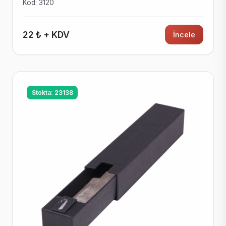
Kod: 3120
22 ₺ + KDV
İncele
Stokta: 23138