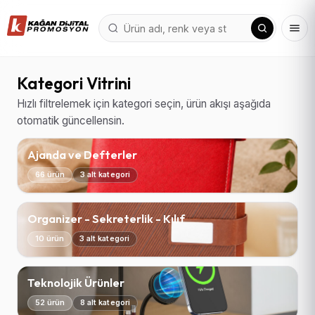
Kategori Vitrini
Hızlı filtrelemek için kategori seçin, ürün akışı aşağıda
otomatik güncellensin.
Ajanda ve Defterler
66 ürün
3 alt kategori
Organizer - Sekreterlik - Kılıf
10 ürün
3 alt kategori
Teknolojik Ürünler
52 ürün
8 alt kategori