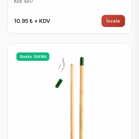
Kod: 4917
10.95 ₺ + KDV
İncele
Stokta: 106166