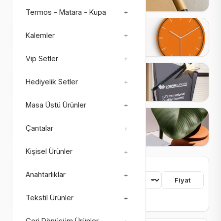
Termos - Matara - Kupa
+
Saatler
Kalemler
+
27 ürün
3 alt kategori
Vip Setler
+
Plaketler
Hediyelik Setler
+
26 ürün
4 alt kategori
Masa Üstü Ürünler
+
Matbaa Ürünleri
Çantalar
+
73 ürün
8 alt kategori
Kişisel Ürünler
+
755 ürün bulundu
Anahtarlıklar
+
Sıralama
Fiyat
Tekstil Ürünler
+
Renk