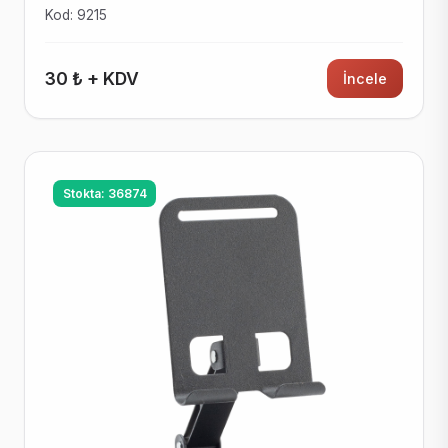
Kod: 9215
30 ₺ + KDV
İncele
Stokta: 36874