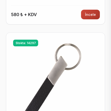
580 ₺ + KDV
İncele
Stokta: 14297