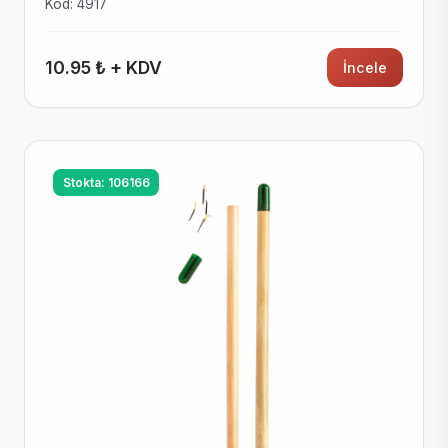
Kod: 4917
10.95 ₺ + KDV
İncele
Stokta: 106166