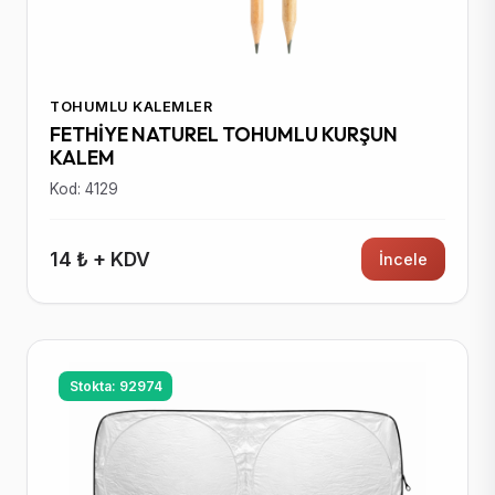
TOHUMLU KALEMLER
FETHİYE NATUREL TOHUMLU KURŞUN
KALEM
Kod: 4129
14 ₺ + KDV
İncele
Stokta: 92974