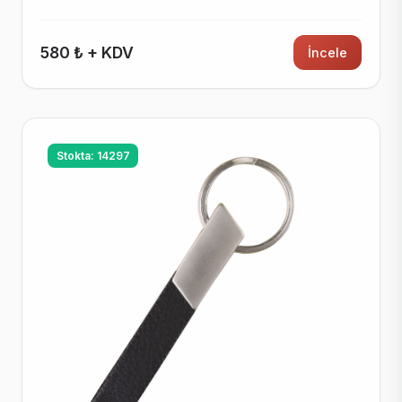
580 ₺ + KDV
İncele
Stokta: 14297