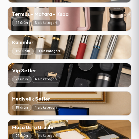
Termos - Matara - Kupa
41 ürün
3 alt kategori
Kalemler
123 ürün
11 alt kategori
Vip Setler
71 ürün
4 alt kategori
Hediyelik Setler
19 ürün
4 alt kategori
Masa Üstü Ürünler
21 ürün
4 alt kategori