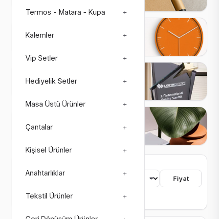
Termos - Matara - Kupa
+
Saatler
Kalemler
+
27 ürün
3 alt kategori
Vip Setler
+
Plaketler
Hediyelik Setler
+
26 ürün
4 alt kategori
Masa Üstü Ürünler
+
Matbaa Ürünleri
Çantalar
+
73 ürün
8 alt kategori
Kişisel Ürünler
+
755 ürün bulundu
Anahtarlıklar
+
Sıralama
Fiyat
Tekstil Ürünler
+
Renk