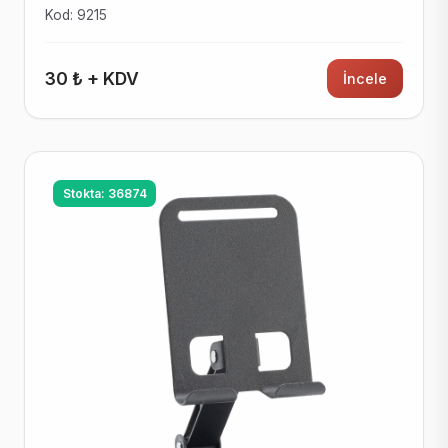
Kod: 9215
30 ₺ + KDV
İncele
Stokta: 36874