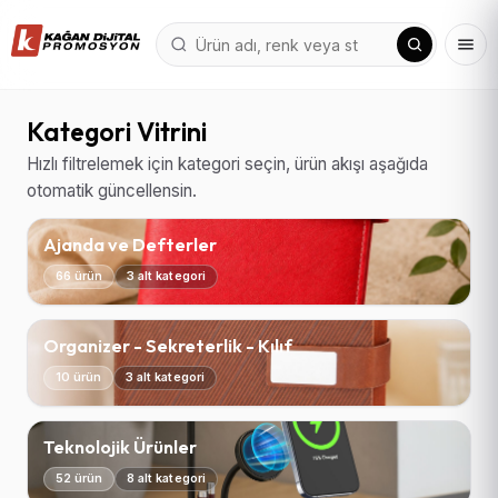
Kategori Vitrini
Hızlı filtrelemek için kategori seçin, ürün akışı aşağıda
otomatik güncellensin.
Ajanda ve Defterler
66 ürün
3 alt kategori
Organizer - Sekreterlik - Kılıf
10 ürün
3 alt kategori
Teknolojik Ürünler
52 ürün
8 alt kategori