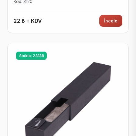
Kod: 3120
22 ₺ + KDV
İncele
Stokta: 23138