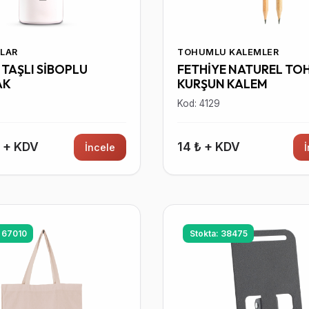
LAR
TOHUMLU KALEMLER
TAŞLI SİBOPLU
FETHİYE NATUREL TO
AK
KURŞUN KALEM
7
Kod: 4129
₺ + KDV
14 ₺ + KDV
İncele
: 67010
Stokta: 38475