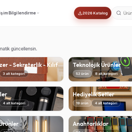
tişim
Bilgilendirme
2026 Katalog
omatik güncellensin.
er - Sekreterlik - Kılıf
Teknolojik Ürünler
3 alt kategori
52 ürün
8 alt kategori
ler
Hediyelik Setler
4 alt kategori
19 ürün
4 alt kategori
 Ürünler
Anahtarlıklar