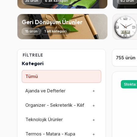
35 ürün
6 alt kategori
62 ürün
Geri Dönüşüm Ürünler
Saatle
15 ürün
1 alt kategori
27 ürün
FILTRELE
755 ürün
Kategori
Tümü
Stokta
Ajanda ve Defterler
+
Organizer - Sekreterlik - Kılıf
+
Teknolojik Ürünler
+
Termos - Matara - Kupa
+