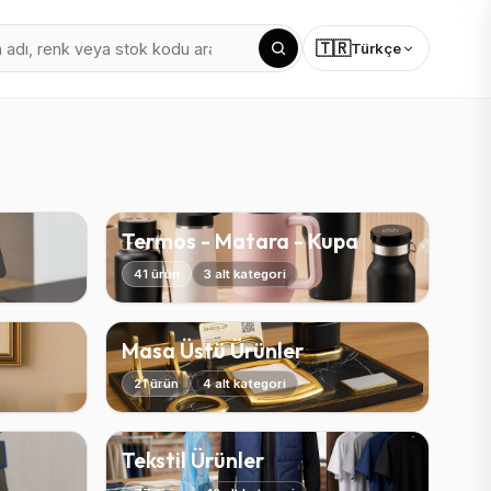
🇹🇷
Türkçe
Termos - Matara - Kupa
41 ürün
3 alt kategori
Masa Üstü Ürünler
21 ürün
4 alt kategori
Tekstil Ürünler