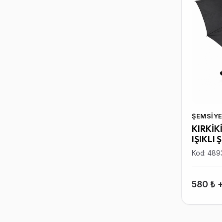
ŞEMSIYE
KIRKİK
IŞIKLI 
Kod: 489
580 ₺ 