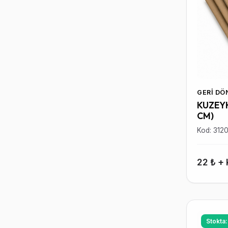
GERI D
KUZEYK
CM)
Kod: 312
22 ₺ +
Stokta