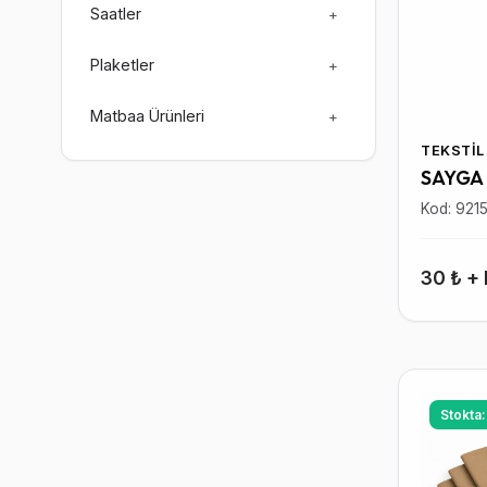
Saatler
+
Plaketler
+
Matbaa Ürünleri
+
TEKSTIL
SAYGA
Kod: 921
30 ₺ +
Stokta