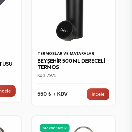
TERMOSLAR VE MATARALAR
BEYŞEHİR 500 ML DERECELİ
UTUSU
TERMOS
Kod: 7975
İncele
550 ₺ + KDV
İncele
Stokta: 14297