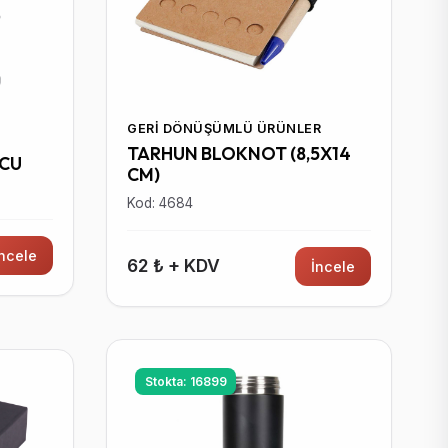
GERI DÖNÜŞÜMLÜ ÜRÜNLER
TARHUN BLOKNOT (8,5X14
UCU
CM)
Kod: 4684
İncele
62 ₺ + KDV
İncele
Stokta: 16899