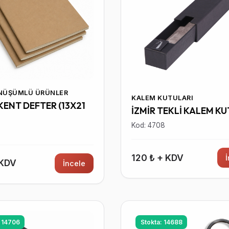
ÖNÜŞÜMLÜ ÜRÜNLER
KALEM KUTULARI
ENT DEFTER (13X21
İZMİR TEKLİ KALEM K
Kod: 4708
0
120 ₺ + KDV
 KDV
İncele
: 14706
Stokta: 14688