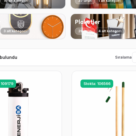
16 alt kategori
37 ürün
1 alt kategori
r
Plaketler
3 alt kategori
26 ürün
4 alt kategori
 bulundu
Sıralama
: 109179
Stokta: 106566