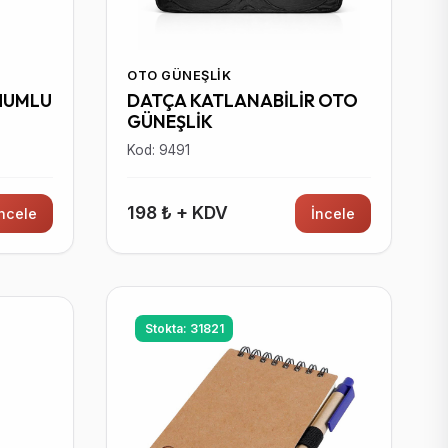
OTO GÜNEŞLIK
HUMLU
DATÇA KATLANABİLİR OTO
GÜNEŞLİK
Kod: 9491
198 ₺ + KDV
İncele
İncele
Stokta: 31821