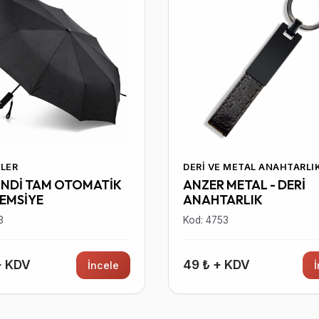
LER
DERI VE METAL ANAHTARLI
İNDİ TAM OTOMATİK
ANZER METAL - DERİ
ŞEMSİYE
ANAHTARLIK
3
Kod: 4753
+ KDV
49 ₺ + KDV
İncele