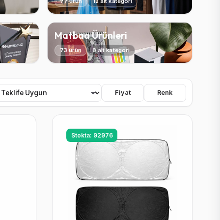
77 ürün
12 alt kategori
Matbaa Ürünleri
73 ürün
8 alt kategori
Fiyat
Renk
Stokta: 92976