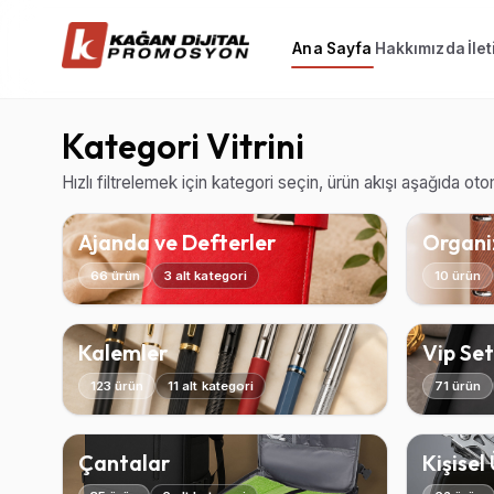
Ana Sayfa
Hakkımızda
İle
Kategori Vitrini
Hızlı filtrelemek için kategori seçin, ürün akışı aşağıda ot
Ajanda ve Defterler
Organiz
66 ürün
3 alt kategori
10 ürün
Kalemler
Vip Set
123 ürün
11 alt kategori
71 ürün
Çantalar
Kişisel