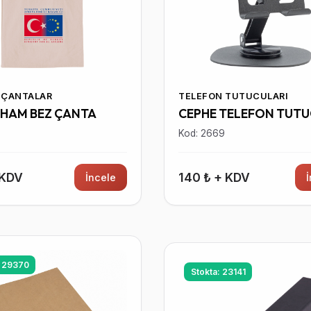
 ÇANTALAR
TELEFON TUTUCULARI
 HAM BEZ ÇANTA
CEPHE TELEFON TUT
5
Kod: 2669
 KDV
140 ₺ + KDV
İncele
: 29370
Stokta: 23141