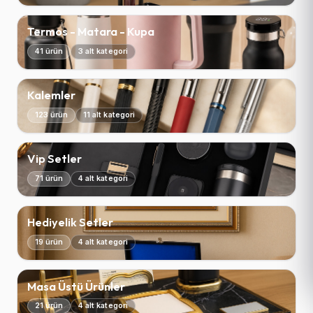
Termos - Matara - Kupa
41 ürün
3 alt kategori
Kalemler
123 ürün
11 alt kategori
Vip Setler
71 ürün
4 alt kategori
Hediyelik Setler
19 ürün
4 alt kategori
Masa Üstü Ürünler
21 ürün
4 alt kategori