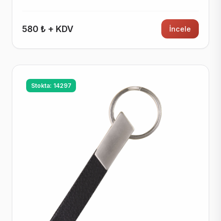
580 ₺ + KDV
İncele
Stokta: 14297