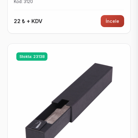
Kod: 3120
22 ₺ + KDV
İncele
Stokta: 23138