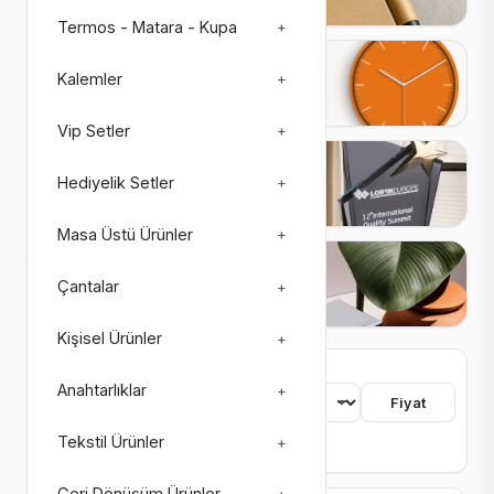
Termos - Matara - Kupa
+
Saatler
Kalemler
+
27 ürün
3 alt kategori
Vip Setler
+
Plaketler
Hediyelik Setler
+
26 ürün
4 alt kategori
Masa Üstü Ürünler
+
Matbaa Ürünleri
Çantalar
+
73 ürün
8 alt kategori
Kişisel Ürünler
+
755 ürün bulundu
Anahtarlıklar
+
Sıralama
Fiyat
Tekstil Ürünler
+
Renk