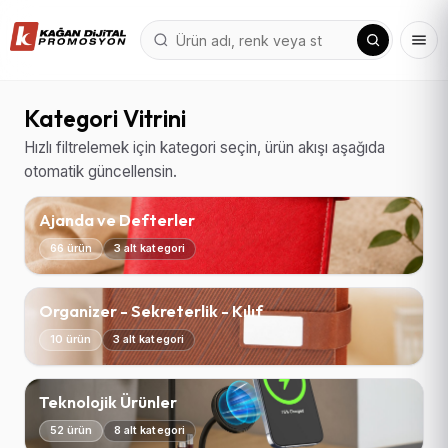
Kategori Vitrini
Hızlı filtrelemek için kategori seçin, ürün akışı aşağıda
otomatik güncellensin.
Ajanda ve Defterler
66 ürün
3 alt kategori
Organizer - Sekreterlik - Kılıf
10 ürün
3 alt kategori
Teknolojik Ürünler
52 ürün
8 alt kategori