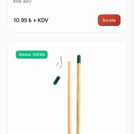
Kod: 4917
10.95 ₺ + KDV
İncele
Stokta: 106166