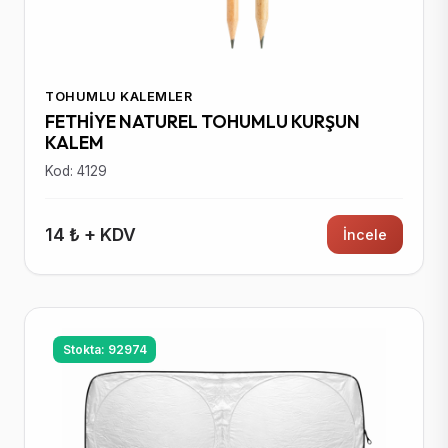
TOHUMLU KALEMLER
FETHİYE NATUREL TOHUMLU KURŞUN
KALEM
Kod: 4129
14 ₺ + KDV
İncele
Stokta: 92974