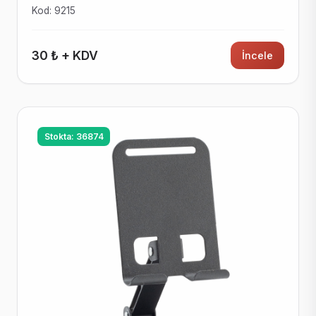
Kod: 9215
30 ₺ + KDV
İncele
Stokta: 36874