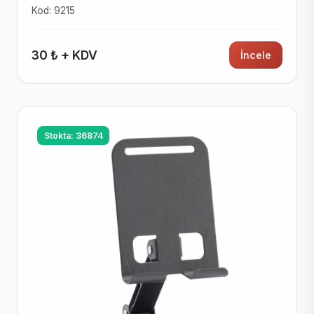
Kod: 9215
30 ₺ + KDV
İncele
Stokta: 36874