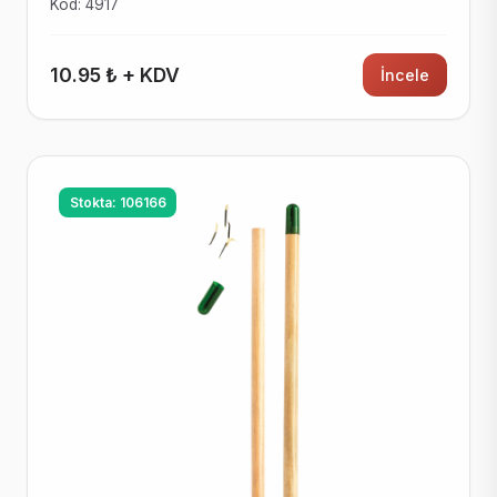
Kod: 4917
10.95 ₺ + KDV
İncele
Stokta: 106166