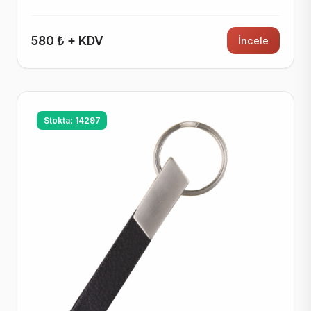
580 ₺ + KDV
İncele
Stokta: 14297