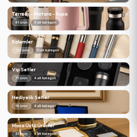
Termos - Matara - Kupa
41 ürün
3 alt kategori
Kalemler
123 ürün
11 alt kategori
Vip Setler
71 ürün
4 alt kategori
Hediyelik Setler
19 ürün
4 alt kategori
Masa Üstü Ürünler
21 ürün
4 alt kategori