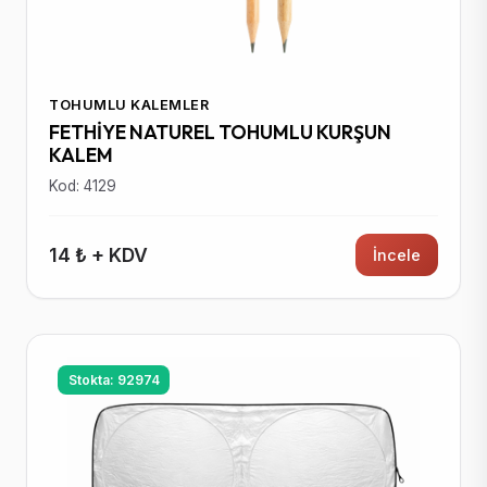
TOHUMLU KALEMLER
FETHİYE NATUREL TOHUMLU KURŞUN
KALEM
Kod: 4129
14 ₺ + KDV
İncele
Stokta: 92974