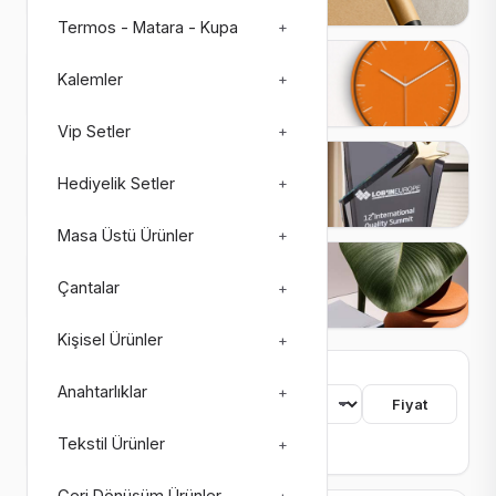
Termos - Matara - Kupa
+
Saatler
Kalemler
+
27 ürün
3 alt kategori
Vip Setler
+
Plaketler
Hediyelik Setler
+
26 ürün
4 alt kategori
Masa Üstü Ürünler
+
Matbaa Ürünleri
Çantalar
+
73 ürün
8 alt kategori
Kişisel Ürünler
+
755 ürün bulundu
Anahtarlıklar
+
Sıralama
Fiyat
Tekstil Ürünler
+
Renk