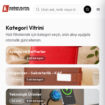
Kategori Vitrini
Hızlı filtrelemek için kategori seçin, ürün akışı aşağıda
otomatik güncellensin.
Ajanda ve Defterler
66 ürün
3 alt kategori
Organizer - Sekreterlik - Kılıf
10 ürün
3 alt kategori
Teknolojik Ürünler
52 ürün
8 alt kategori