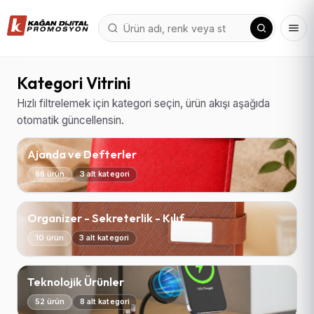
Kategori Vitrini
Hızlı filtrelemek için kategori seçin, ürün akışı aşağıda
otomatik güncellensin.
Ajanda ve Defterler
66 ürün
3 alt kategori
Organizer - Sekreterlik - Kılıf
10 ürün
3 alt kategori
Teknolojik Ürünler
52 ürün
8 alt kategori