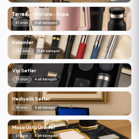
Termos - Matara - Kupa
41 ürün
3 alt kategori
Kalemler
123 ürün
11 alt kategori
Vip Setler
71 ürün
4 alt kategori
Hediyelik Setler
19 ürün
4 alt kategori
Masa Üstü Ürünler
21 ürün
4 alt kategori