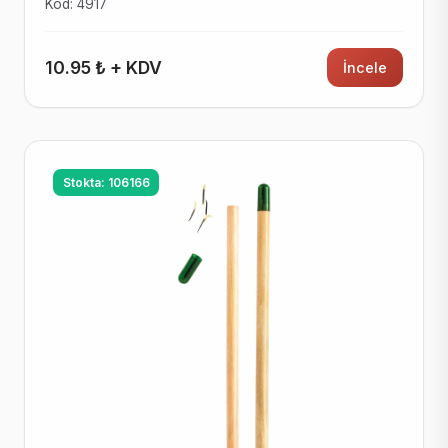
Kod: 4917
10.95 ₺ + KDV
İncele
Stokta: 106166