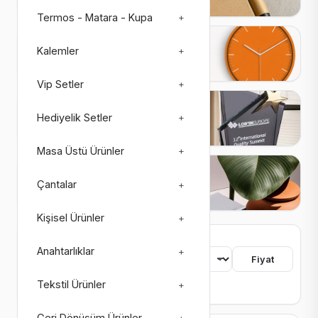
Termos - Matara - Kupa
+
Saatler
Kalemler
+
27 ürün
3 alt kategori
Vip Setler
+
Plaketler
Hediyelik Setler
+
26 ürün
4 alt kategori
Masa Üstü Ürünler
+
Matbaa Ürünleri
Çantalar
+
73 ürün
8 alt kategori
Kişisel Ürünler
+
755 ürün bulundu
Anahtarlıklar
+
Sıralama
Fiyat
Tekstil Ürünler
+
Renk