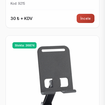
Kod: 9215
30 ₺ + KDV
İncele
Stokta: 36874