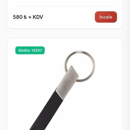
580 ₺ + KDV
İncele
Stokta: 14297