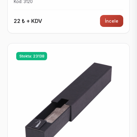
Kod: 3120
22 ₺ + KDV
İncele
Stokta: 23138