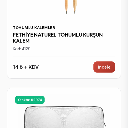
TOHUMLU KALEMLER
FETHİYE NATUREL TOHUMLU KURŞUN
KALEM
Kod: 4129
14 ₺ + KDV
İncele
Stokta: 92974