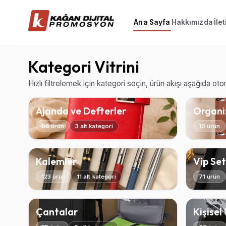
Ana Sayfa
Hakkımızda
İle
Kategori Vitrini
Hızlı filtrelemek için kategori seçin, ürün akışı aşağıda ot
Ajanda ve Defterler
Organiz
66 ürün
3 alt kategori
10 ürün
Kalemler
Vip Set
123 ürün
11 alt kategori
71 ürün
Çantalar
Kişisel