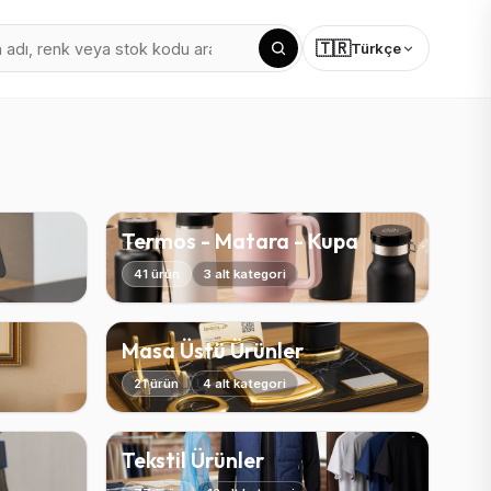
🇹🇷
Türkçe
Termos - Matara - Kupa
41 ürün
3 alt kategori
Masa Üstü Ürünler
21 ürün
4 alt kategori
Tekstil Ürünler