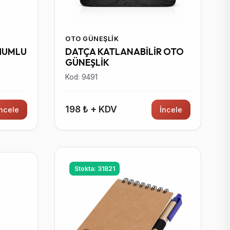
OTO GÜNEŞLIK
HUMLU
DATÇA KATLANABİLİR OTO
GÜNEŞLİK
Kod: 9491
198 ₺ + KDV
İncele
İncele
Stokta: 31821