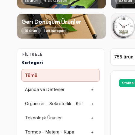
35 ürün
6 alt kategori
62 ürün
Geri Dönüşüm Ürünler
Saatle
15 ürün
1 alt kategori
27 ürün
FILTRELE
755 ürün
Kategori
Tümü
Stokta
Ajanda ve Defterler
+
Organizer - Sekreterlik - Kılıf
+
Teknolojik Ürünler
+
Termos - Matara - Kupa
+