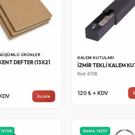
ÖNÜŞÜMLÜ ÜRÜNLER
KALEM KUTULARI
ENT DEFTER (13X21
İZMİR TEKLİ KALEM K
Kod: 4708
0
120 ₺ + KDV
 KDV
İncele
: 14706
Stokta: 14297