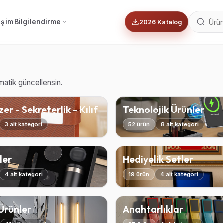
tişim
Bilgilendirme
2026 Katalog
omatik güncellensin.
er - Sekreterlik - Kılıf
Teknolojik Ürünler
3 alt kategori
52 ürün
8 alt kategori
ler
Hediyelik Setler
4 alt kategori
19 ürün
4 alt kategori
 Ürünler
Anahtarlıklar