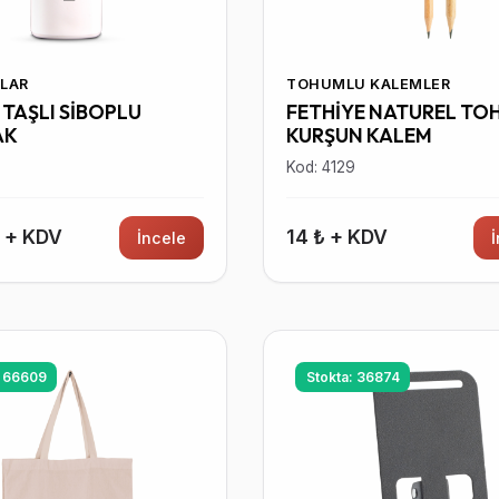
LAR
TOHUMLU KALEMLER
TAŞLI SİBOPLU
FETHİYE NATUREL TO
AK
KURŞUN KALEM
7
Kod: 4129
₺ + KDV
14 ₺ + KDV
İncele
: 66609
Stokta: 36874