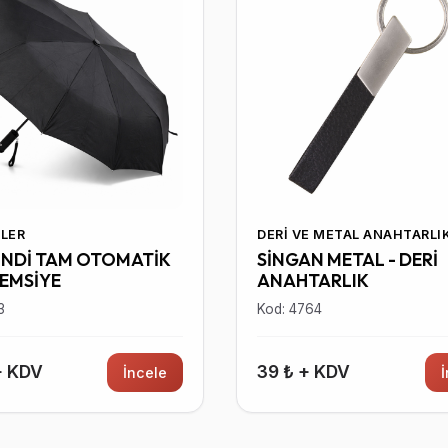
LER
DERI VE METAL ANAHTARLI
İNDİ TAM OTOMATİK
SİNGAN METAL - DERİ
ŞEMSİYE
ANAHTARLIK
3
Kod: 4764
+ KDV
39 ₺ + KDV
İncele