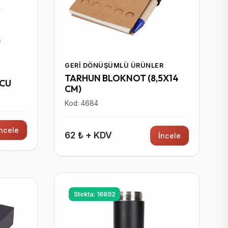
GERI DÖNÜŞÜMLÜ ÜRÜNLER
TARHUN BLOKNOT (8,5X14
UCU
CM)
Kod: 4684
İncele
62 ₺ + KDV
İncele
Stokta: 16892