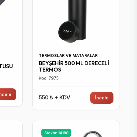
TERMOSLAR VE MATARALAR
BEYŞEHİR 500 ML DERECELİ
UTUSU
TERMOS
Kod: 7975
İncele
550 ₺ + KDV
İncele
Stokta: 14188