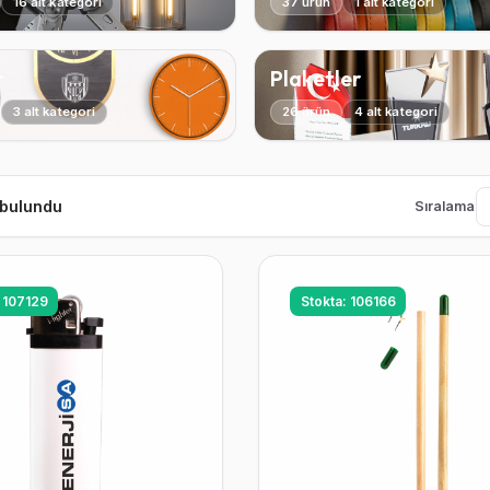
16 alt kategori
37 ürün
1 alt kategori
r
Plaketler
3 alt kategori
26 ürün
4 alt kategori
 bulundu
Sıralama
: 107129
Stokta: 106166