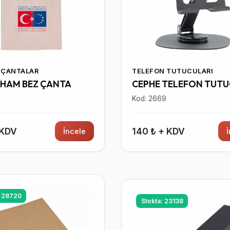
 ÇANTALAR
TELEFON TUTUCULARI
 HAM BEZ ÇANTA
CEPHE TELEFON TUT
5
Kod: 2669
 KDV
140 ₺ + KDV
İncele
: 28720
Stokta: 23138