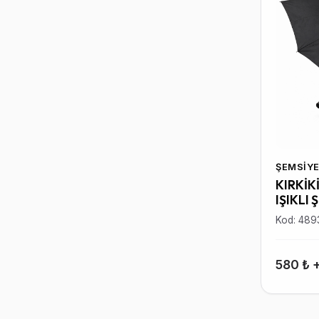
ŞEMSIYE
KIRKİK
IŞIKLI 
Kod: 489
580 ₺ 