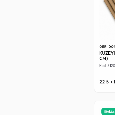
GERI D
KUZEYK
CM)
Kod: 312
22 ₺ +
Stokta