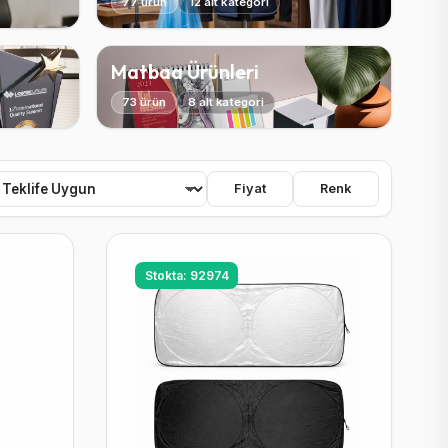
77 ürün
12 alt kategori
Matbaa Ürünleri
73 ürün
8 alt kategori
Fiyat
Renk
Stokta: 92974