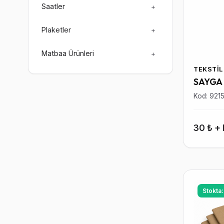
Saatler
+
Plaketler
+
Matbaa Ürünleri
+
TEKSTIL
SAYGA
Kod: 921
30 ₺ +
Stokta