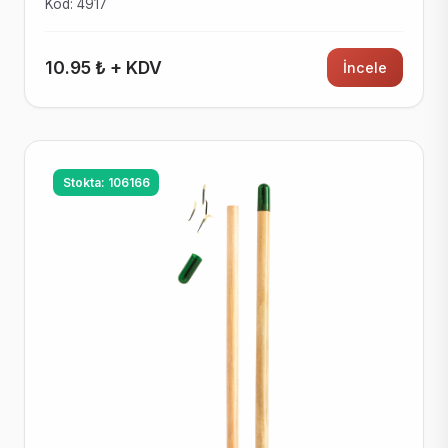
Kod: 4917
10.95 ₺ + KDV
İncele
Stokta: 106166