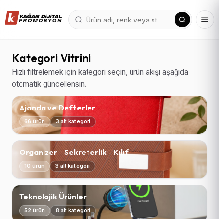
Kategori Vitrini
Hızlı filtrelemek için kategori seçin, ürün akışı aşağıda
otomatik güncellensin.
Ajanda ve Defterler
66 ürün
3 alt kategori
Organizer - Sekreterlik - Kılıf
10 ürün
3 alt kategori
Teknolojik Ürünler
52 ürün
8 alt kategori