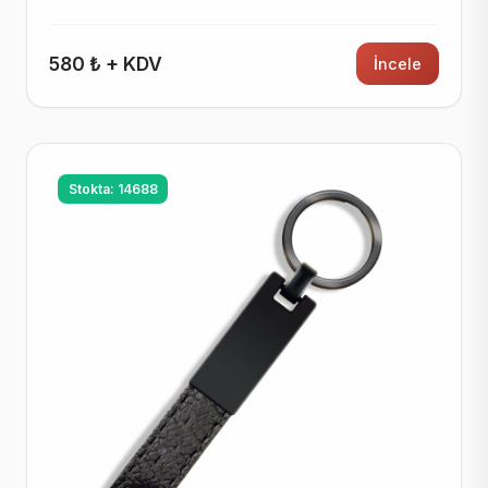
580 ₺ + KDV
İncele
Stokta: 14688