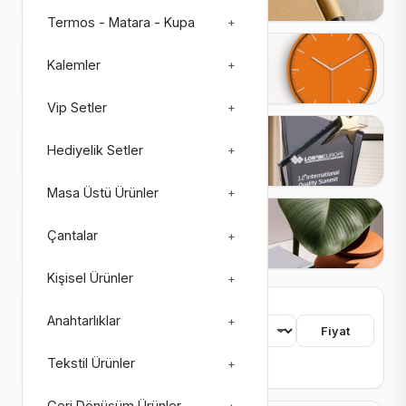
Termos - Matara - Kupa
+
Saatler
Kalemler
+
27 ürün
3 alt kategori
Vip Setler
+
Plaketler
Hediyelik Setler
+
26 ürün
4 alt kategori
Masa Üstü Ürünler
+
Matbaa Ürünleri
Çantalar
+
73 ürün
8 alt kategori
Kişisel Ürünler
+
755 ürün bulundu
Anahtarlıklar
+
Sıralama
Fiyat
Tekstil Ürünler
+
Renk