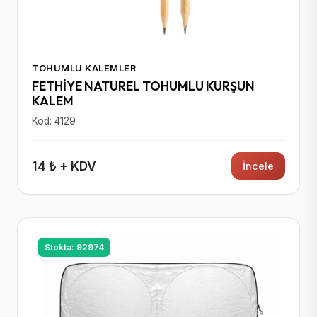
TOHUMLU KALEMLER
FETHİYE NATUREL TOHUMLU KURŞUN
KALEM
Kod: 4129
14 ₺ + KDV
İncele
Stokta: 92974