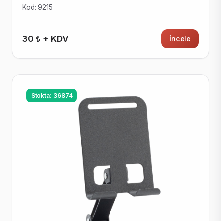
Kod: 9215
30 ₺ + KDV
İncele
Stokta: 36874