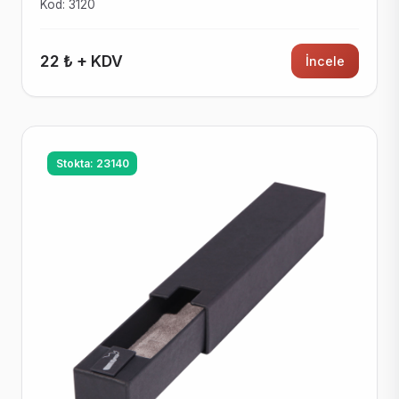
Kod: 3120
22 ₺ + KDV
İncele
Stokta: 23140