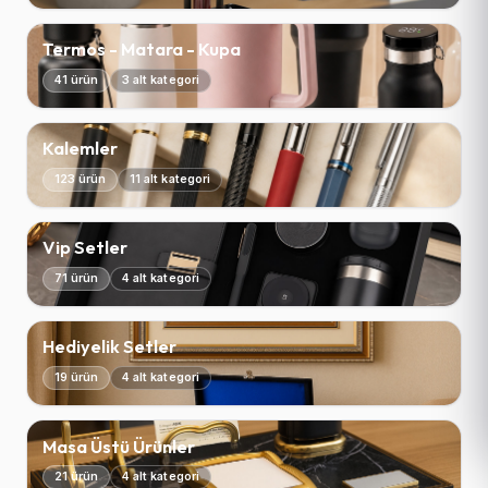
Termos - Matara - Kupa
41 ürün
3 alt kategori
Kalemler
123 ürün
11 alt kategori
Vip Setler
71 ürün
4 alt kategori
Hediyelik Setler
19 ürün
4 alt kategori
Masa Üstü Ürünler
21 ürün
4 alt kategori