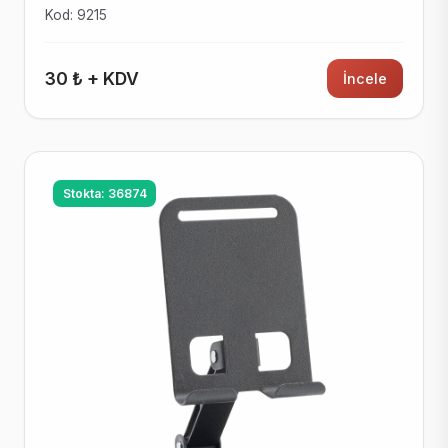
Kod: 9215
30 ₺ + KDV
İncele
Stokta: 36874