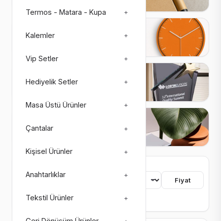
Termos - Matara - Kupa
+
Saatler
Kalemler
+
27 ürün
3 alt kategori
Vip Setler
+
Plaketler
Hediyelik Setler
+
26 ürün
4 alt kategori
Masa Üstü Ürünler
+
Matbaa Ürünleri
Çantalar
+
73 ürün
8 alt kategori
Kişisel Ürünler
+
755 ürün bulundu
Anahtarlıklar
+
Sıralama
Fiyat
Tekstil Ürünler
+
Renk