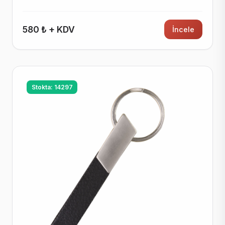
580 ₺ + KDV
İncele
Stokta: 14297