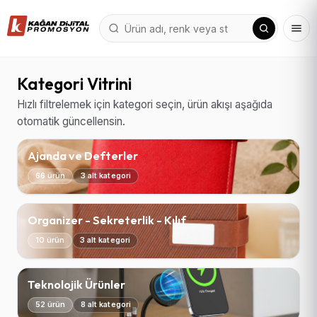
Kategori Vitrini
Hızlı filtrelemek için kategori seçin, ürün akışı aşağıda
otomatik güncellensin.
Ajanda ve Defterler
66 ürün
3 alt kategori
Organizer - Sekreterlik - Kılıf
10 ürün
3 alt kategori
Teknolojik Ürünler
52 ürün
8 alt kategori