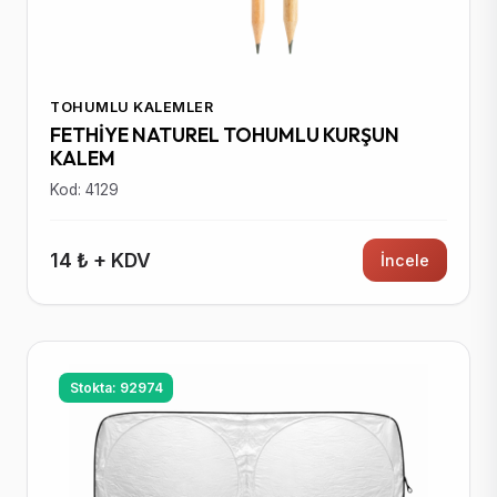
TOHUMLU KALEMLER
FETHİYE NATUREL TOHUMLU KURŞUN
KALEM
Kod: 4129
14 ₺ + KDV
İncele
Stokta: 92974