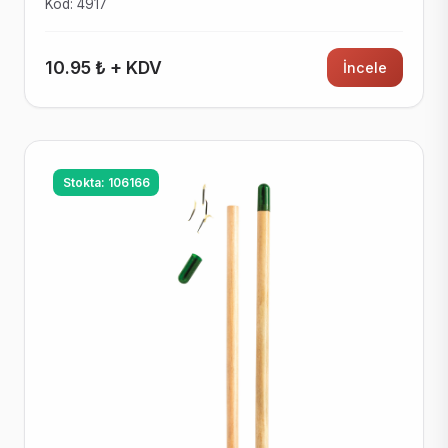
Kod: 4917
10.95 ₺ + KDV
İncele
Stokta: 106166