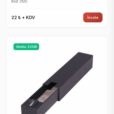
Kod: 3120
22 ₺ + KDV
İncele
Stokta: 23138