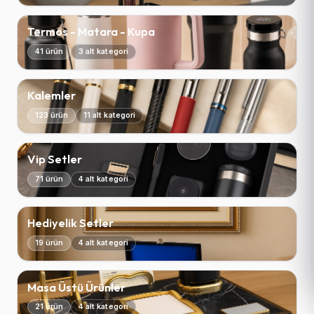
Termos - Matara - Kupa
41 ürün
3 alt kategori
Kalemler
123 ürün
11 alt kategori
Vip Setler
71 ürün
4 alt kategori
Hediyelik Setler
19 ürün
4 alt kategori
Masa Üstü Ürünler
21 ürün
4 alt kategori