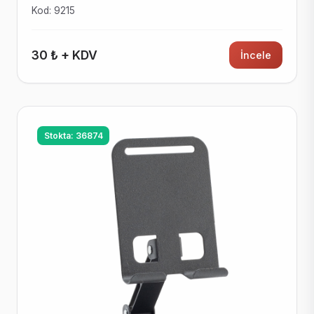
Kod: 9215
30 ₺ + KDV
İncele
Stokta: 36874