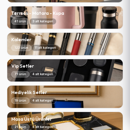
Termos - Matara - Kupa
41 ürün
3 alt kategori
Kalemler
123 ürün
11 alt kategori
Vip Setler
71 ürün
4 alt kategori
Hediyelik Setler
19 ürün
4 alt kategori
Masa Üstü Ürünler
21 ürün
4 alt kategori