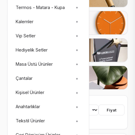
Termos - Matara - Kupa
+
Saatler
Kalemler
+
27 ürün
3 alt kategori
Vip Setler
+
Plaketler
Hediyelik Setler
+
26 ürün
4 alt kategori
Masa Üstü Ürünler
+
Matbaa Ürünleri
Çantalar
+
73 ürün
8 alt kategori
Kişisel Ürünler
+
755 ürün bulundu
Anahtarlıklar
+
Sıralama
Fiyat
Tekstil Ürünler
+
Renk