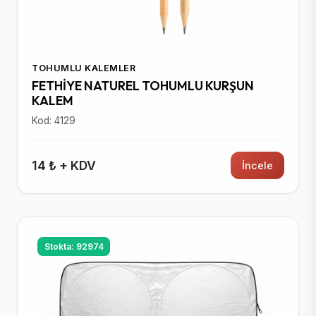
TOHUMLU KALEMLER
FETHİYE NATUREL TOHUMLU KURŞUN
KALEM
Kod: 4129
14 ₺ + KDV
İncele
Stokta: 92974