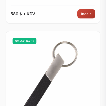
580 ₺ + KDV
İncele
Stokta: 14297