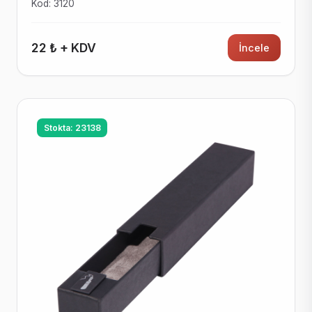
Kod: 3120
22 ₺ + KDV
İncele
Stokta: 23138