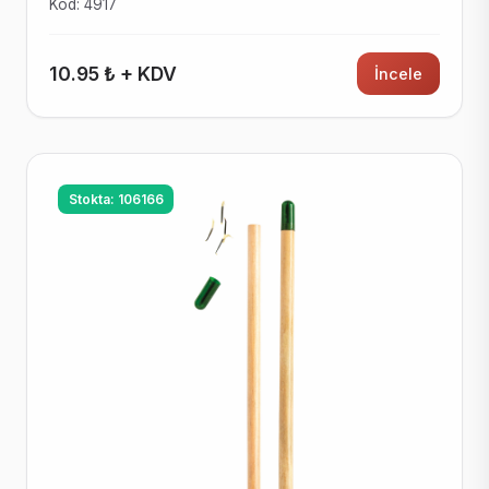
Kod: 4917
10.95 ₺ + KDV
İncele
Stokta: 106166