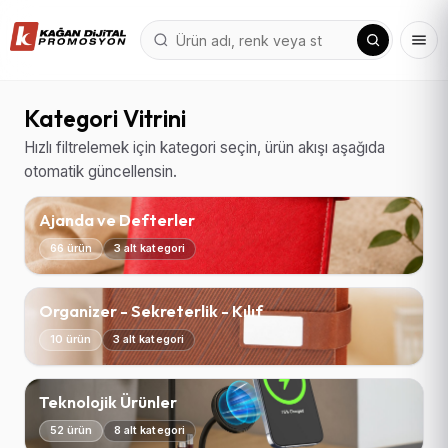
Kategori Vitrini
Hızlı filtrelemek için kategori seçin, ürün akışı aşağıda
otomatik güncellensin.
Ajanda ve Defterler
66 ürün
3 alt kategori
Organizer - Sekreterlik - Kılıf
10 ürün
3 alt kategori
Teknolojik Ürünler
52 ürün
8 alt kategori