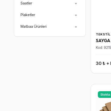
Saatler
+
Plaketler
+
Matbaa Ürünleri
+
TEKSTIL
SAYGA
Kod: 921
30 ₺ +
Stokta