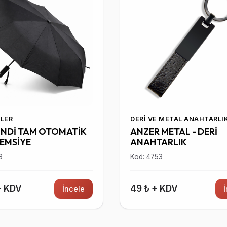
LER
DERI VE METAL ANAHTARLI
İNDİ TAM OTOMATİK
ANZER METAL - DERİ
ŞEMSİYE
ANAHTARLIK
3
Kod: 4753
+ KDV
49 ₺ + KDV
İncele