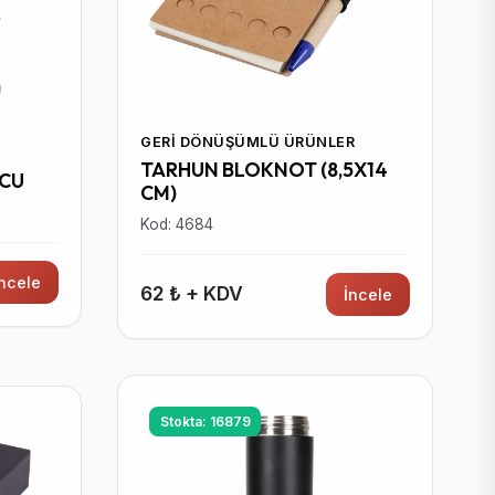
GERI DÖNÜŞÜMLÜ ÜRÜNLER
TARHUN BLOKNOT (8,5X14
UCU
CM)
Kod: 4684
İncele
62 ₺ + KDV
İncele
Stokta: 16879