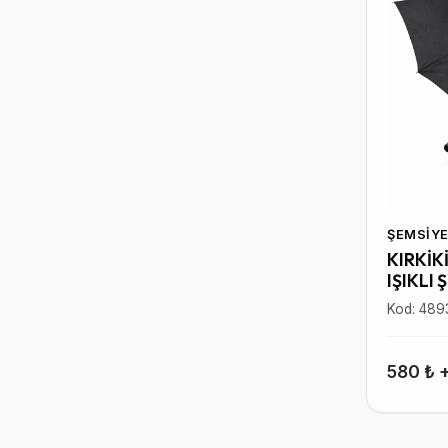
ŞEMSIYE
KIRKİK
IŞIKLI 
Kod: 489
580 ₺ 