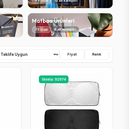
77 ürün
12 alt kategori
Matbaa Ürünleri
73 ürün
8 alt kategori
Fiyat
Renk
Stokta: 92974