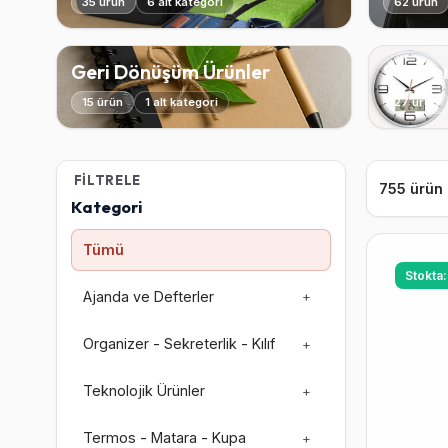
35 ürün
6 alt kategori
62 ürün
Geri Dönüşüm Ürünler
Saatle
15 ürün
1 alt kategori
27 ürün
FILTRELE
755 ürün
Kategori
Tümü
Stokta
Ajanda ve Defterler
+
Organizer - Sekreterlik - Kılıf
+
Teknolojik Ürünler
+
Termos - Matara - Kupa
+