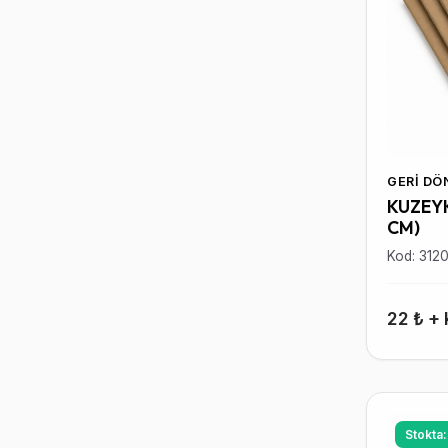
GERI D
KUZEYK
CM)
Kod: 312
22 ₺ +
Stokta