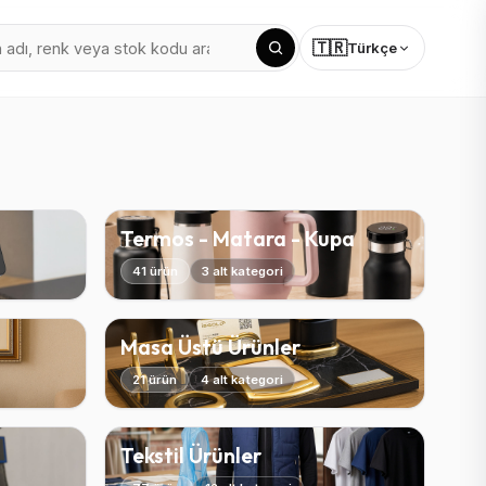
🇹🇷
Türkçe
Termos - Matara - Kupa
41 ürün
3 alt kategori
Masa Üstü Ürünler
21 ürün
4 alt kategori
Tekstil Ürünler