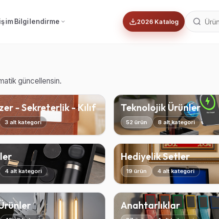
tişim
Bilgilendirme
2026 Katalog
omatik güncellensin.
er - Sekreterlik - Kılıf
Teknolojik Ürünler
3 alt kategori
52 ürün
8 alt kategori
ler
Hediyelik Setler
4 alt kategori
19 ürün
4 alt kategori
 Ürünler
Anahtarlıklar