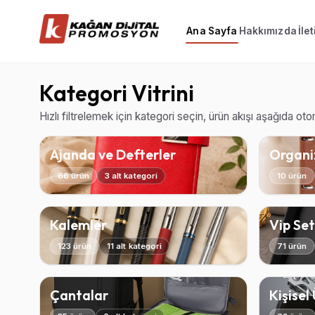
Ana Sayfa
Hakkımızda
İle
Kategori Vitrini
Hızlı filtrelemek için kategori seçin, ürün akışı aşağıda ot
Ajanda ve Defterler
Organiz
66 ürün
3 alt kategori
10 ürün
Kalemler
Vip Set
123 ürün
11 alt kategori
71 ürün
Çantalar
Kişisel