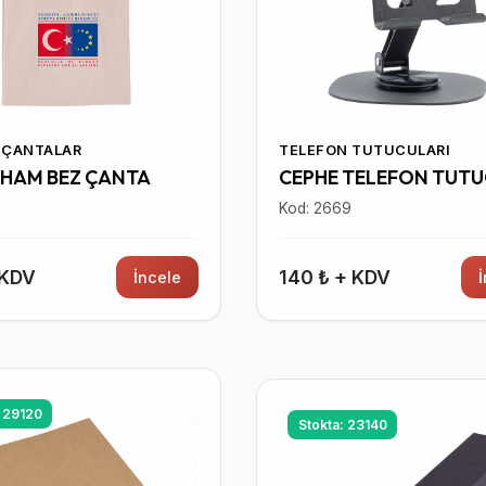
 ÇANTALAR
TELEFON TUTUCULARI
 HAM BEZ ÇANTA
CEPHE TELEFON TUT
5
Kod: 2669
 KDV
140 ₺ + KDV
İncele
: 29120
Stokta: 23140