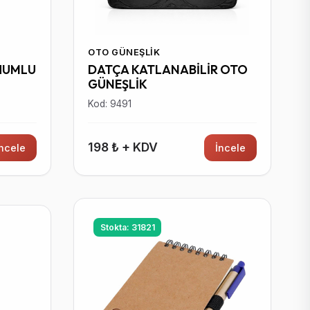
OTO GÜNEŞLIK
HUMLU
DATÇA KATLANABİLİR OTO
GÜNEŞLİK
Kod: 9491
198 ₺ + KDV
İncele
İncele
Stokta: 31821