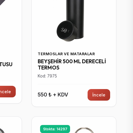
TERMOSLAR VE MATARALAR
BEYŞEHİR 500 ML DERECELİ
UTUSU
TERMOS
Kod: 7975
İncele
550 ₺ + KDV
İncele
Stokta: 14297