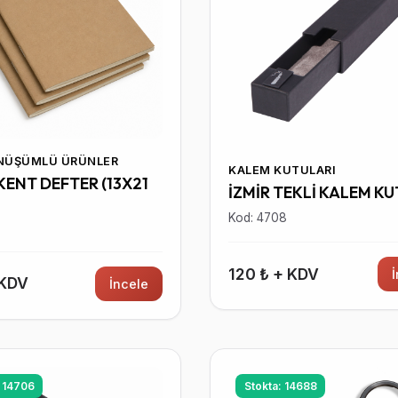
ÖNÜŞÜMLÜ ÜRÜNLER
KALEM KUTULARI
ENT DEFTER (13X21
İZMİR TEKLİ KALEM K
Kod: 4708
0
120 ₺ + KDV
 KDV
İncele
: 14706
Stokta: 14688