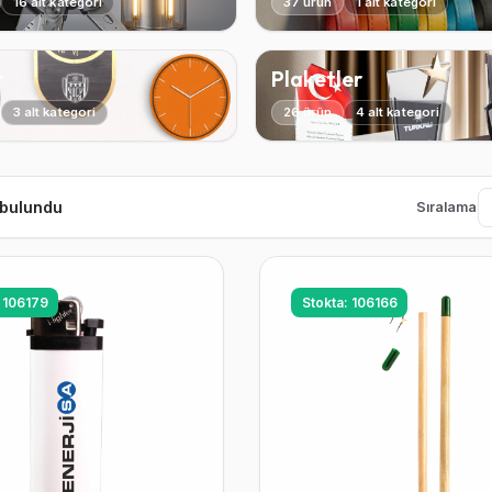
16 alt kategori
37 ürün
1 alt kategori
r
Plaketler
3 alt kategori
26 ürün
4 alt kategori
 bulundu
Sıralama
: 106179
Stokta: 106166