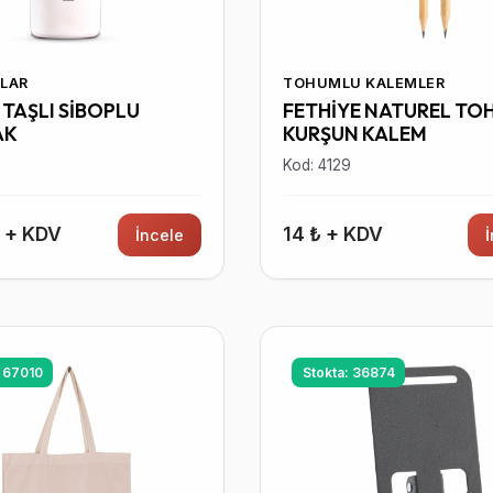
LAR
TOHUMLU KALEMLER
TAŞLI SİBOPLU
FETHİYE NATUREL TO
AK
KURŞUN KALEM
7
Kod: 4129
₺ + KDV
14 ₺ + KDV
İncele
: 67010
Stokta: 36874