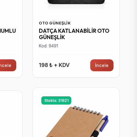
OTO GÜNEŞLIK
HUMLU
DATÇA KATLANABİLİR OTO
GÜNEŞLİK
Kod: 9491
198 ₺ + KDV
İncele
İncele
Stokta: 31821