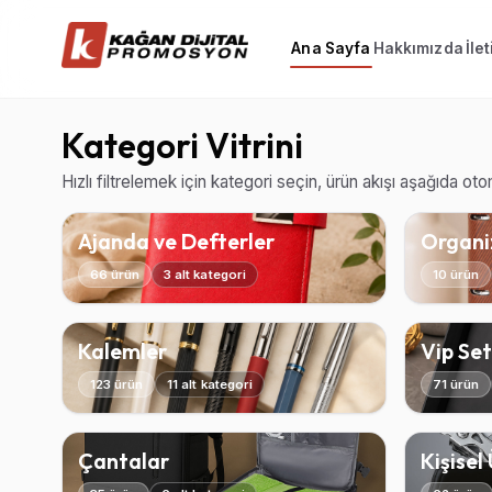
Ana Sayfa
Hakkımızda
İle
Kategori Vitrini
Hızlı filtrelemek için kategori seçin, ürün akışı aşağıda ot
Ajanda ve Defterler
Organiz
66 ürün
3 alt kategori
10 ürün
Kalemler
Vip Set
123 ürün
11 alt kategori
71 ürün
Çantalar
Kişisel