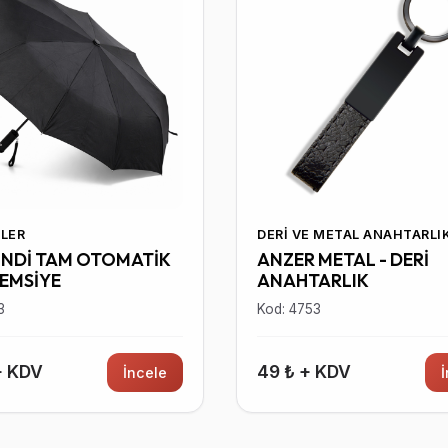
LER
DERI VE METAL ANAHTARLI
İNDİ TAM OTOMATİK
ANZER METAL - DERİ
ŞEMSİYE
ANAHTARLIK
3
Kod: 4753
+ KDV
49 ₺ + KDV
İncele