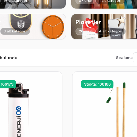
16 alt kategori
37 ürün
1 alt kategori
r
Plaketler
3 alt kategori
26 ürün
4 alt kategori
 bulundu
Sıralama
: 106179
Stokta: 106166