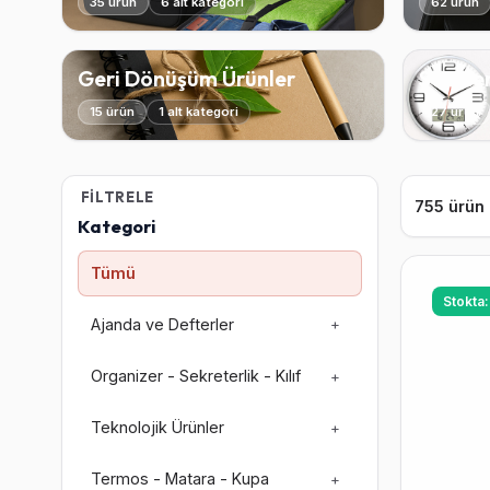
35 ürün
6 alt kategori
62 ürün
Geri Dönüşüm Ürünler
Saatle
15 ürün
1 alt kategori
27 ürün
FILTRELE
755 ürün
Kategori
Tümü
Stokta
Ajanda ve Defterler
+
Organizer - Sekreterlik - Kılıf
+
Teknolojik Ürünler
+
Termos - Matara - Kupa
+