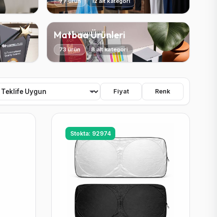
77 ürün
12 alt kategori
Matbaa Ürünleri
73 ürün
8 alt kategori
Fiyat
Renk
Stokta: 92974