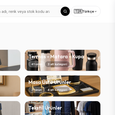
🇹🇷
Türkçe
Termos - Matara - Kupa
41 ürün
3 alt kategori
Masa Üstü Ürünler
21 ürün
4 alt kategori
Tekstil Ürünler