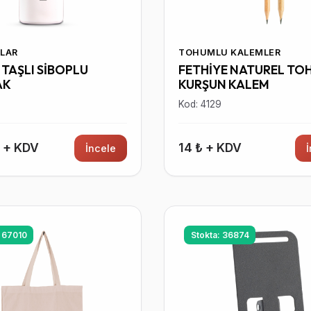
LAR
TOHUMLU KALEMLER
TAŞLI SİBOPLU
FETHİYE NATUREL TO
AK
KURŞUN KALEM
7
Kod: 4129
₺ + KDV
14 ₺ + KDV
İncele
: 67010
Stokta: 36874