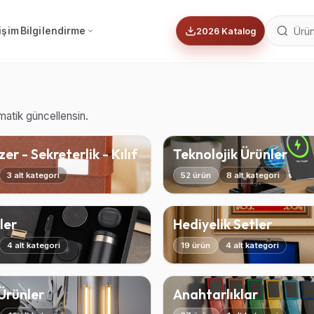
tişim
Bilgilendirme
2026 Katalog
omatik güncellensin.
er - Sekreterlik - Kılıf
Teknolojik Ürünler
3 alt kategori
52 ürün
8 alt kategori
ler
Hediyelik Setler
4 alt kategori
19 ürün
4 alt kategori
 Ürünler
Anahtarlıklar