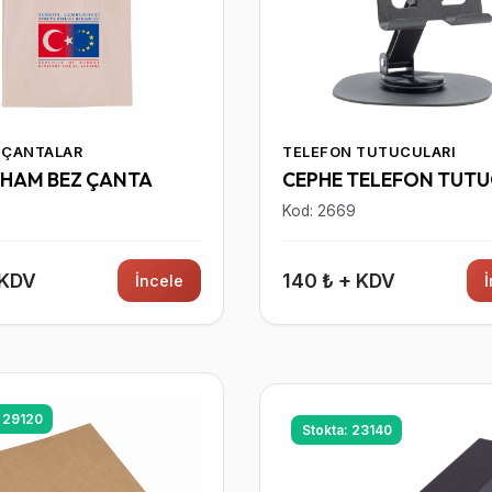
 ÇANTALAR
TELEFON TUTUCULARI
 HAM BEZ ÇANTA
CEPHE TELEFON TUT
5
Kod: 2669
 KDV
140 ₺ + KDV
İncele
: 29120
Stokta: 23140