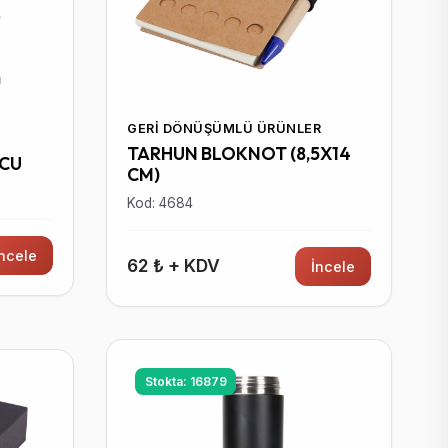
GERI DÖNÜŞÜMLÜ ÜRÜNLER
TARHUN BLOKNOT (8,5X14
UCU
CM)
Kod: 4684
İncele
62 ₺ + KDV
İncele
Stokta: 16879