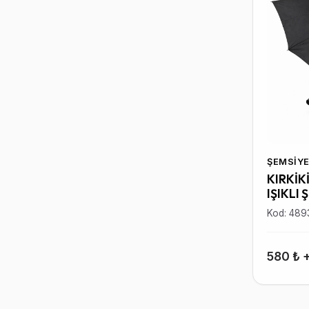
ŞEMSIYE
KIRKİK
IŞIKLI 
Kod: 489
580 ₺ 