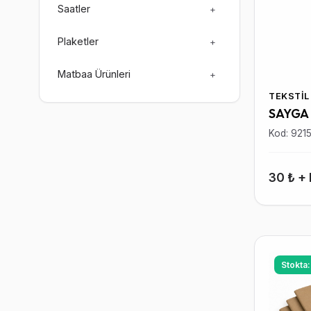
Saatler
+
Plaketler
+
Matbaa Ürünleri
+
TEKSTIL
SAYGA
Kod: 921
30 ₺ +
Stokta