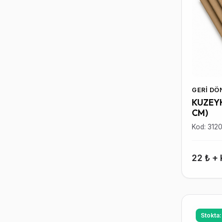
GERI D
KUZEYK
CM)
Kod: 312
22 ₺ +
Stokta