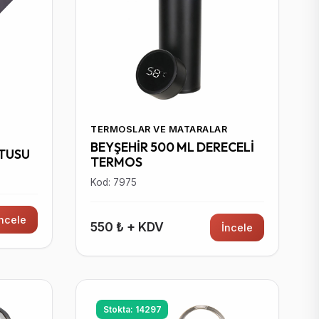
TERMOSLAR VE MATARALAR
BEYŞEHİR 500 ML DERECELİ
UTUSU
TERMOS
Kod: 7975
İncele
550 ₺ + KDV
İncele
Stokta: 14297