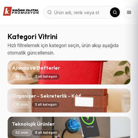
Kategori Vitrini
Hızlı filtrelemek için kategori seçin, ürün akışı aşağıda
otomatik güncellensin.
Ajanda ve Defterler
66 ürün
3 alt kategori
Organizer - Sekreterlik - Kılıf
10 ürün
3 alt kategori
Teknolojik Ürünler
52 ürün
8 alt kategori