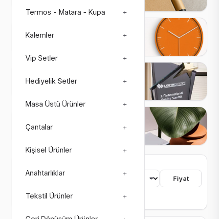
Termos - Matara - Kupa
+
Saatler
Kalemler
+
27 ürün
3 alt kategori
Vip Setler
+
Plaketler
Hediyelik Setler
+
26 ürün
4 alt kategori
Masa Üstü Ürünler
+
Matbaa Ürünleri
Çantalar
+
73 ürün
8 alt kategori
Kişisel Ürünler
+
755 ürün bulundu
Anahtarlıklar
+
Sıralama
Fiyat
Tekstil Ürünler
+
Renk