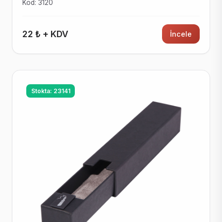
Kod: 3120
22 ₺ + KDV
İncele
Stokta: 23141