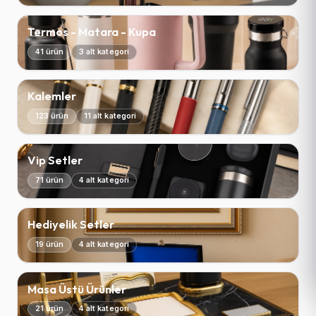
Termos - Matara - Kupa
41 ürün
3 alt kategori
Kalemler
123 ürün
11 alt kategori
Vip Setler
71 ürün
4 alt kategori
Hediyelik Setler
19 ürün
4 alt kategori
Masa Üstü Ürünler
21 ürün
4 alt kategori