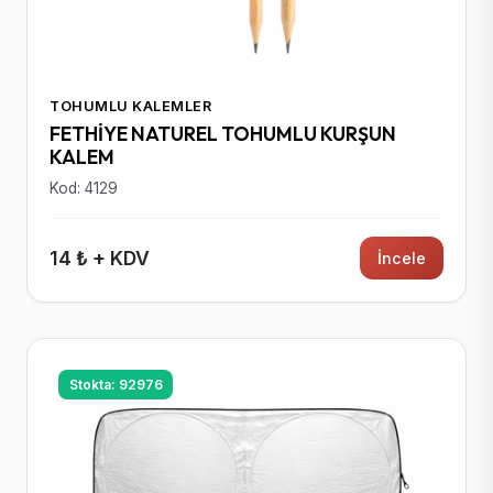
TOHUMLU KALEMLER
FETHİYE NATUREL TOHUMLU KURŞUN
KALEM
Kod: 4129
14 ₺ + KDV
İncele
Stokta: 92976