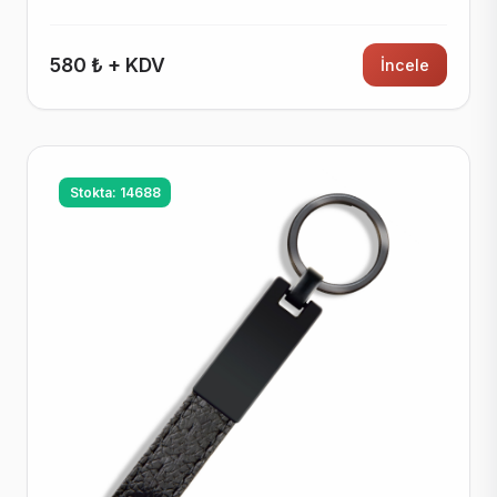
580 ₺ + KDV
İncele
Stokta: 14688