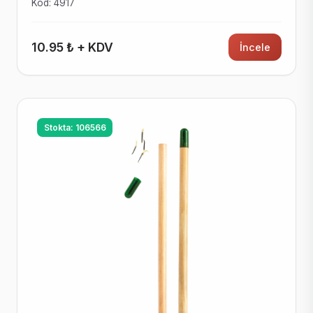
Kod: 4917
10.95 ₺ + KDV
İncele
Stokta: 106566