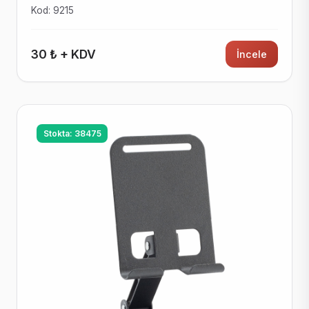
Kod: 9215
30 ₺ + KDV
İncele
Stokta: 38475