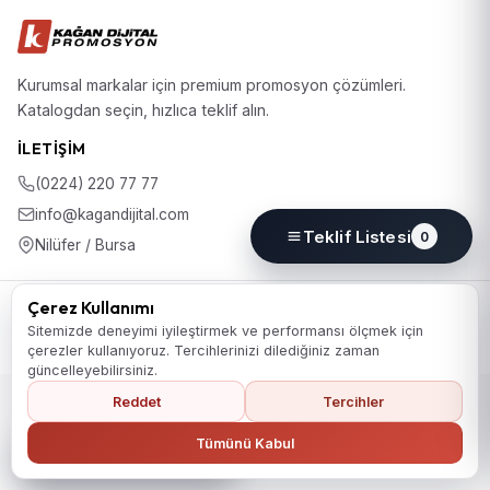
Kurumsal markalar için premium promosyon çözümleri.
Katalogdan seçin, hızlıca teklif alın.
İLETIŞIM
(0224) 220 77 77
info@kagandijital.com
Teklif Listesi
0
Nilüfer / Bursa
© 2026 KD Promosyon. Tüm hakları saklıdır.
Çerez Kullanımı
Koleksiyon
Hakkımızda
İletişim
KVKK Aydınlatma Metni
Sitemizde deneyimi iyileştirmek ve performansı ölçmek için
Gizlilik Politikası
Çerez Politikası
Çerez Tercihleri
çerezler kullanıyoruz. Tercihlerinizi dilediğiniz zaman
güncelleyebilirsiniz.
Reddet
Tercihler
Ana Sayfaya Dön
Tümünü Kabul