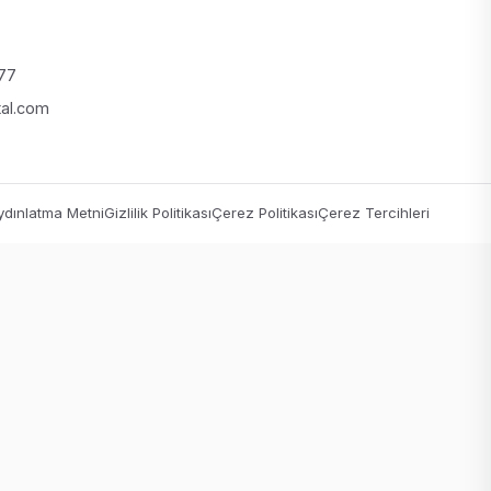
 77
tal.com
dınlatma Metni
Gizlilik Politikası
Çerez Politikası
Çerez Tercihleri