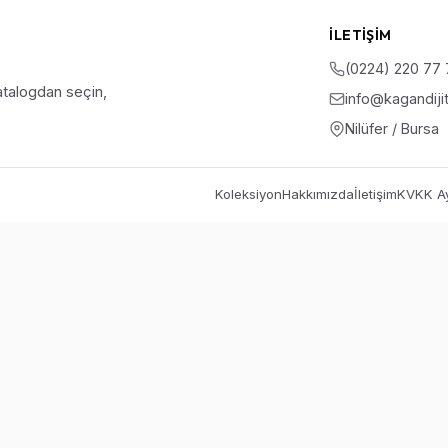
İLETIŞIM
(0224) 220 77
talogdan seçin,
info@kagandiji
Nilüfer / Bursa
Koleksiyon
Hakkımızda
İletişim
KVKK Ay