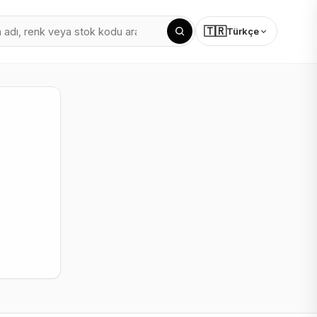
🇹🇷
Türkçe