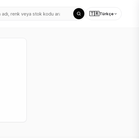
🇹🇷
Türkçe