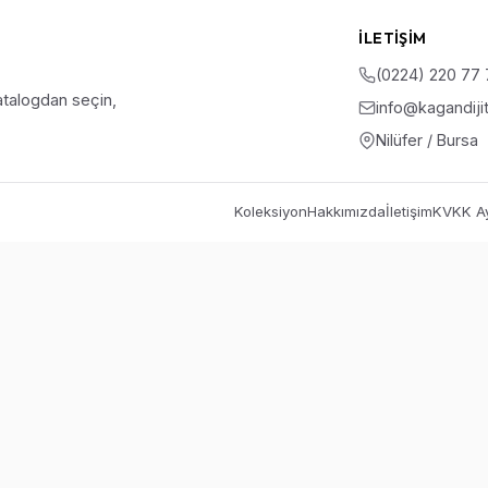
İLETIŞIM
(0224) 220 77
talogdan seçin,
info@kagandiji
Nilüfer / Bursa
Koleksiyon
Hakkımızda
İletişim
KVKK Ay