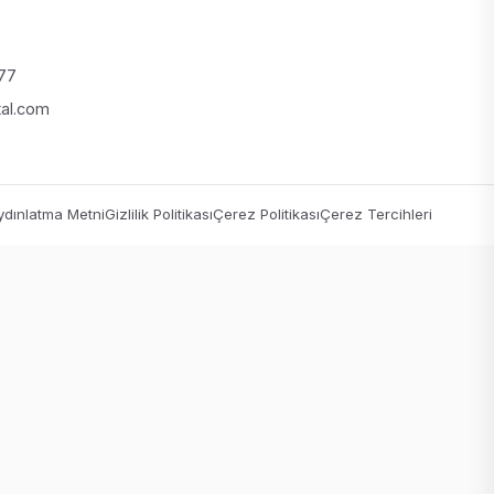
 77
tal.com
dınlatma Metni
Gizlilik Politikası
Çerez Politikası
Çerez Tercihleri