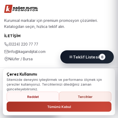
Kurumsal markalar için premium promosyon çözümleri.
Katalogdan seçin, hızlıca teklif alın.
İLETIŞIM
(0224) 220 77 77
info@kagandijital.com
Teklif Listesi
0
Nilüfer / Bursa
© 2026 KD Promosyon. Tüm hakları saklıdır.
Çerez Kullanımı
Koleksiyon
Hakkımızda
İletişim
KVKK Aydınlatma Metni
Sitemizde deneyimi iyileştirmek ve performansı ölçmek için
Gizlilik Politikası
Çerez Politikası
Çerez Tercihleri
çerezler kullanıyoruz. Tercihlerinizi dilediğiniz zaman
güncelleyebilirsiniz.
Reddet
Tercihler
Ana Sayfaya Dön
Tümünü Kabul