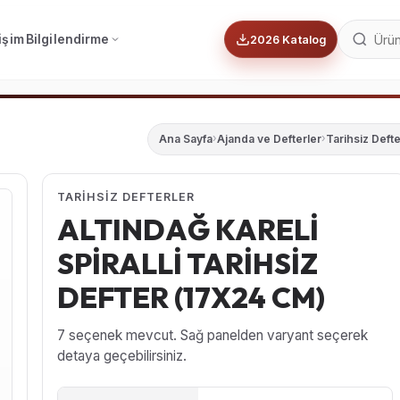
tişim
Bilgilendirme
2026 Katalog
Ana Sayfa
›
Ajanda ve Defterler
›
Tarihsiz Defte
TARIHSIZ DEFTERLER
ALTINDAĞ KARELİ
SPİRALLİ TARİHSİZ
DEFTER (17X24 CM)
7 seçenek mevcut. Sağ panelden varyant seçerek
detaya geçebilirsiniz.