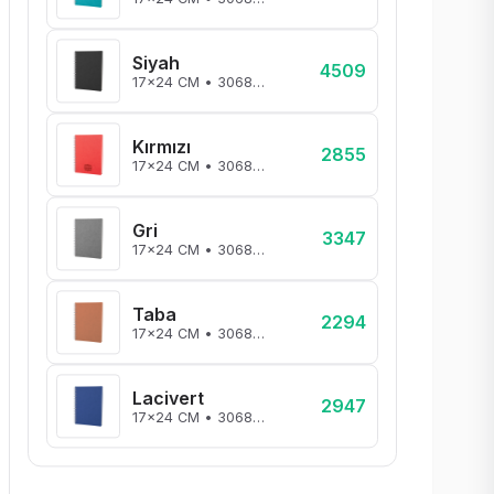
Siyah
4509
17x24 CM • 306801
Kırmızı
2855
17x24 CM • 306804
Gri
3347
17x24 CM • 306822
Taba
2294
17x24 CM • 306825
Lacivert
2947
17x24 CM • 306805