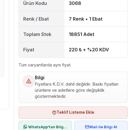
Ürün Kodu
3068
Renk / Ebat
7 Renk • 1 Ebat
Toplam Stok
18851 Adet
Fiyat
220 ₺ + %20 KDV
Tüm varyantlarda aynı fiyat.
Bilgi
Fiyatlara K.D.V. dahil değildir. Baskı fiyatları
ürünlere ve adetlere göre değişiklik
göstermektedir.
Teklif Listeme Ekle
WhatsApp'tan Bilgi Al
Mail ile Bilgi Al