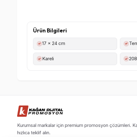
Ürün Bilgileri
17 x 24 cm
Ter
✓
✓
Kareli
208
✓
✓
Kurumsal markalar için premium promosyon çözümleri. Ka
hızlıca teklif alın.