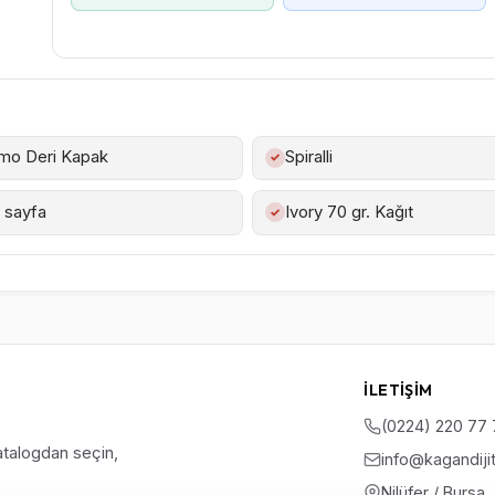
mo Deri Kapak
Spiralli
✓
 sayfa
Ivory 70 gr. Kağıt
✓
İLETIŞIM
(0224) 220 77
talogdan seçin,
info@kagandiji
Nilüfer / Bursa