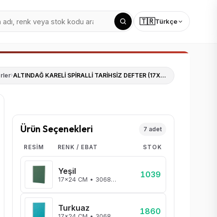
🇹🇷
Türkçe
rler
›
ALTINDAĞ KARELİ SPİRALLİ TARİHSİZ DEFTER (17X24 CM)
Ürün Seçenekleri
7 adet
RESIM
RENK / EBAT
STOK
Yeşil
1039
17x24 CM • 306810
Turkuaz
1860
17x24 CM • 306823