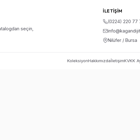
İLETIŞIM
(0224) 220 77
talogdan seçin,
info@kagandiji
Nilüfer / Bursa
Koleksiyon
Hakkımızda
İletişim
KVKK Ay