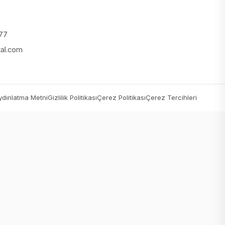
 77
tal.com
dınlatma Metni
Gizlilik Politikası
Çerez Politikası
Çerez Tercihleri