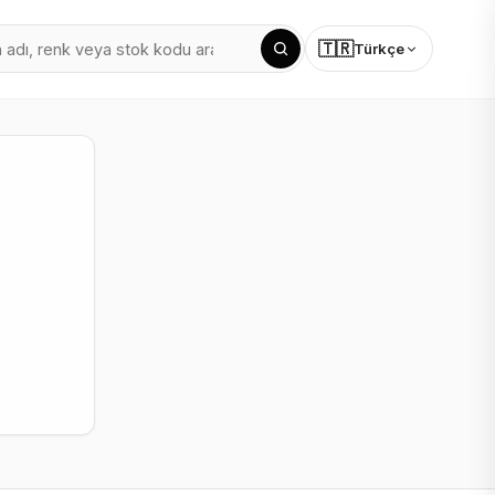
🇹🇷
Türkçe