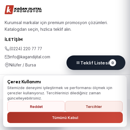
Kurumsal markalar için premium promosyon çözümleri.
Katalogdan seçin, hızlıca teklif alın.
İLETIŞIM
(0224) 220 77 77
info@kagandijital.com
Teklif Listesi
0
Nilüfer / Bursa
© 2026 KD Promosyon. Tüm hakları saklıdır.
Çerez Kullanımı
Koleksiyon
Hakkımızda
İletişim
KVKK Aydınlatma Metni
Sitemizde deneyimi iyileştirmek ve performansı ölçmek için
Gizlilik Politikası
Çerez Politikası
Çerez Tercihleri
çerezler kullanıyoruz. Tercihlerinizi dilediğiniz zaman
güncelleyebilirsiniz.
Reddet
Tercihler
Ana Sayfaya Dön
Tümünü Kabul