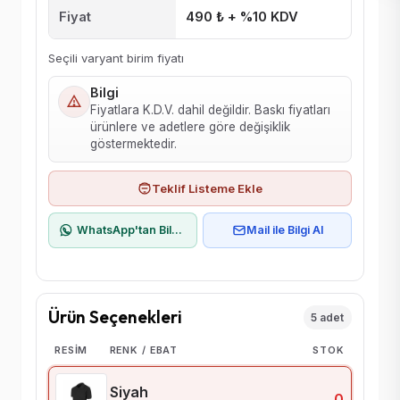
Fiyat
490 ₺ + %10 KDV
Seçili varyant birim fiyatı
Bilgi
Fiyatlara K.D.V. dahil değildir. Baskı fiyatları
ürünlere ve adetlere göre değişiklik
göstermektedir.
Teklif Listeme Ekle
WhatsApp'tan Bilgi Al
Mail ile Bilgi Al
Ürün Seçenekleri
5 adet
RESIM
RENK / EBAT
STOK
Siyah
0