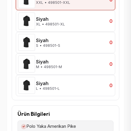
XXL • 498501-XXL
Siyah
0
XL • 498501-XL
Siyah
0
S • 498501-S
Siyah
0
M • 498501-M
Siyah
0
L • 498501-L
Ürün Bilgileri
Polo Yaka Amerikan Pike
✓