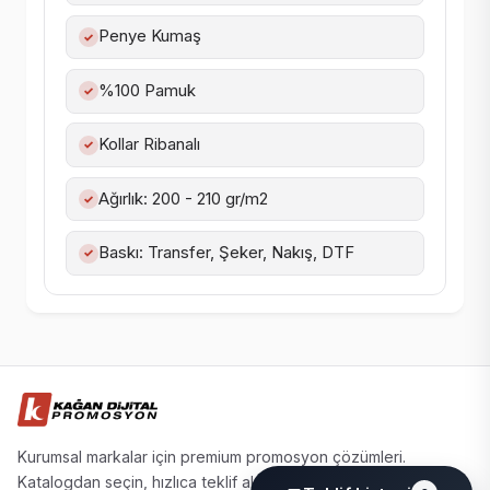
Penye Kumaş
✓
%100 Pamuk
✓
Kollar Ribanalı
✓
Ağırlık: 200 - 210 gr/m2
✓
Baskı: Transfer, Şeker, Nakış, DTF
✓
Kurumsal markalar için premium promosyon çözümleri.
Katalogdan seçin, hızlıca teklif alın.