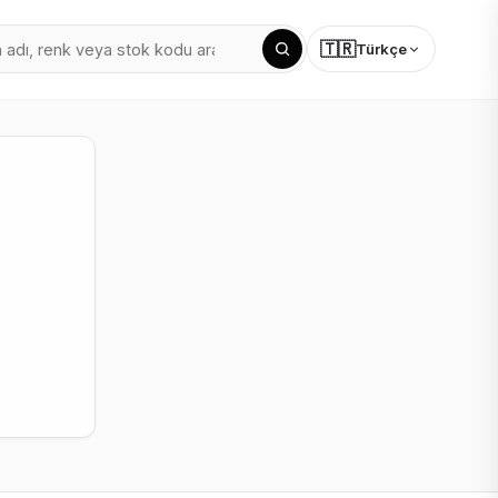
🇹🇷
Türkçe