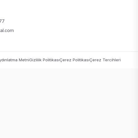
 77
tal.com
dınlatma Metni
Gizlilik Politikası
Çerez Politikası
Çerez Tercihleri