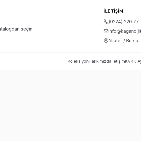
İLETIŞIM
(0224) 220 77
talogdan seçin,
info@kagandiji
Nilüfer / Bursa
Koleksiyon
Hakkımızda
İletişim
KVKK Ay