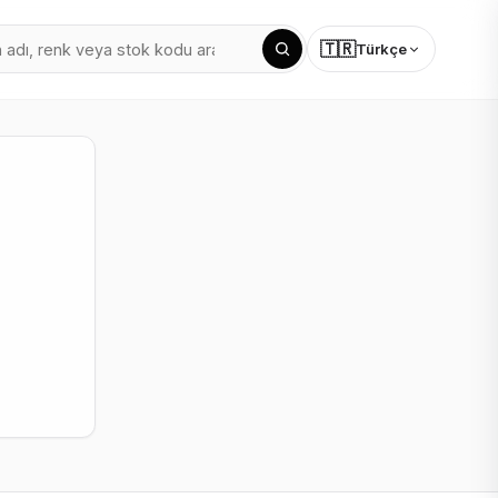
🇹🇷
Türkçe