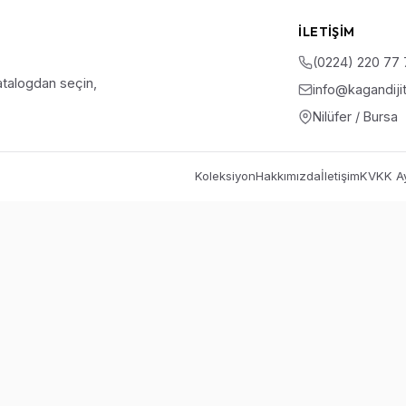
İLETIŞIM
(0224) 220 77
talogdan seçin,
info@kagandiji
Nilüfer / Bursa
Koleksiyon
Hakkımızda
İletişim
KVKK Ay