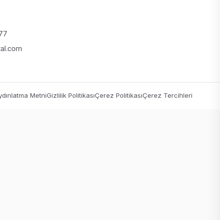
 77
tal.com
dınlatma Metni
Gizlilik Politikası
Çerez Politikası
Çerez Tercihleri