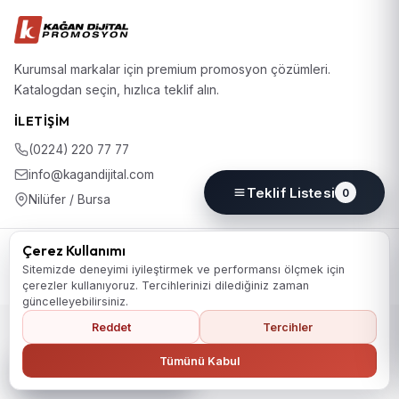
Kurumsal markalar için premium promosyon çözümleri.
Katalogdan seçin, hızlıca teklif alın.
İLETIŞIM
(0224) 220 77 77
info@kagandijital.com
Teklif Listesi
0
Nilüfer / Bursa
© 2026 KD Promosyon. Tüm hakları saklıdır.
Çerez Kullanımı
Koleksiyon
Hakkımızda
İletişim
KVKK Aydınlatma Metni
Sitemizde deneyimi iyileştirmek ve performansı ölçmek için
Gizlilik Politikası
Çerez Politikası
Çerez Tercihleri
çerezler kullanıyoruz. Tercihlerinizi dilediğiniz zaman
güncelleyebilirsiniz.
Reddet
Tercihler
Ana Sayfaya Dön
Tümünü Kabul