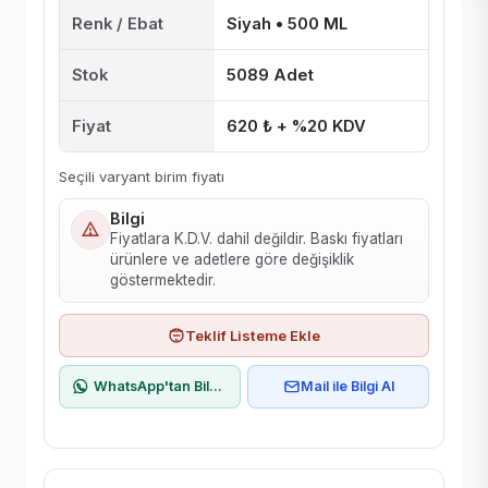
Renk / Ebat
Siyah • 500 ML
Stok
5089 Adet
Fiyat
620 ₺ + %20 KDV
Seçili varyant birim fiyatı
Bilgi
Fiyatlara K.D.V. dahil değildir. Baskı fiyatları
ürünlere ve adetlere göre değişiklik
göstermektedir.
Teklif Listeme Ekle
WhatsApp'tan Bilgi Al
Mail ile Bilgi Al