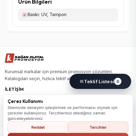
Ürün Bilgileri
Baskı: UV, Tampon
✓
Kurumsal markalar için premium promosyon çözümleri.
Katalogdan seçin, hızlıca teklif alın.
Teklif Listesi
0
İLETIŞIM
(0224) 220 77 77
Çerez Kullanımı
info@kagandijital.com
Sitemizde deneyimi iyileştirmek ve performansı ölçmek için
çerezler kullanıyoruz. Tercihlerinizi dilediğiniz zaman
Nilüfer / Bursa
güncelleyebilirsiniz.
Reddet
Tercihler
© 2026 KD Promosyon. Tüm hakları saklıdır.