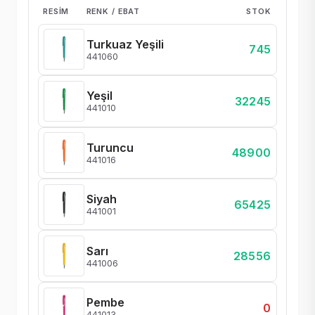
RESIM
RENK / EBAT
STOK
Turkuaz Yeşili
745
441060
Yeşil
32245
441010
Turuncu
48900
441016
Siyah
65425
441001
Sarı
28556
441006
Pembe
0
441013