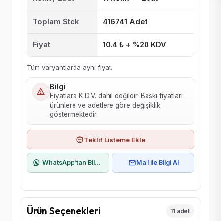
Toplam Stok
416741 Adet
Fiyat
10.4 ₺ + %20 KDV
Tüm varyantlarda aynı fiyat.
Bilgi
Fiyatlara K.D.V. dahil değildir. Baskı fiyatları
ürünlere ve adetlere göre değişiklik
göstermektedir.
Teklif Listeme Ekle
WhatsApp'tan Bilgi Al
Mail ile Bilgi Al
Ürün Seçenekleri
11 adet