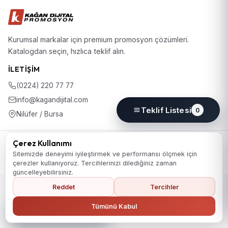
Kurumsal markalar için premium promosyon çözümleri.
Katalogdan seçin, hızlıca teklif alın.
İLETIŞIM
(0224) 220 77 77
info@kagandijital.com
Teklif Listesi
0
Nilüfer / Bursa
© 2026 KD Promosyon. Tüm hakları saklıdır.
Çerez Kullanımı
Koleksiyon
Hakkımızda
İletişim
KVKK Aydınlatma Metni
Sitemizde deneyimi iyileştirmek ve performansı ölçmek için
Gizlilik Politikası
Çerez Politikası
Çerez Tercihleri
çerezler kullanıyoruz. Tercihlerinizi dilediğiniz zaman
güncelleyebilirsiniz.
Reddet
Tercihler
Ana Sayfaya Dön
Tümünü Kabul