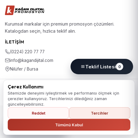
Kurumsal markalar için premium promosyon çözümleri.
Katalogdan seçin, hızlıca teklif alın.
İLETIŞIM
(0224) 220 77 77
info@kagandijital.com
Teklif Listesi
0
Nilüfer / Bursa
© 2026 KD Promosyon. Tüm hakları saklıdır.
Çerez Kullanımı
Koleksiyon
Hakkımızda
İletişim
KVKK Aydınlatma Metni
Sitemizde deneyimi iyileştirmek ve performansı ölçmek için
Gizlilik Politikası
Çerez Politikası
Çerez Tercihleri
çerezler kullanıyoruz. Tercihlerinizi dilediğiniz zaman
güncelleyebilirsiniz.
Reddet
Tercihler
Ana Sayfaya Dön
Tümünü Kabul