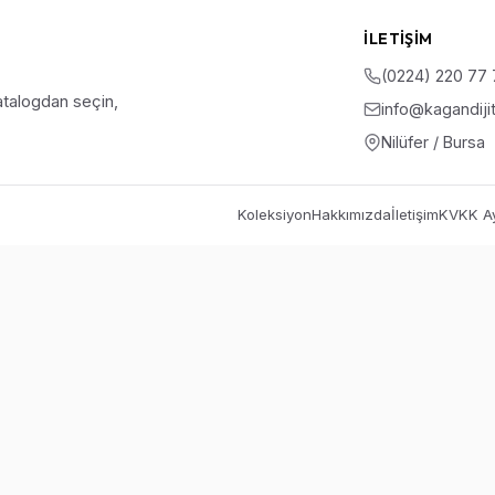
İLETIŞIM
(0224) 220 77
talogdan seçin,
info@kagandiji
Nilüfer / Bursa
Koleksiyon
Hakkımızda
İletişim
KVKK Ay