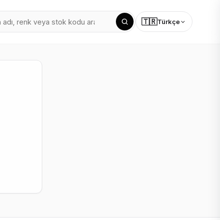
🇹🇷
Türkçe