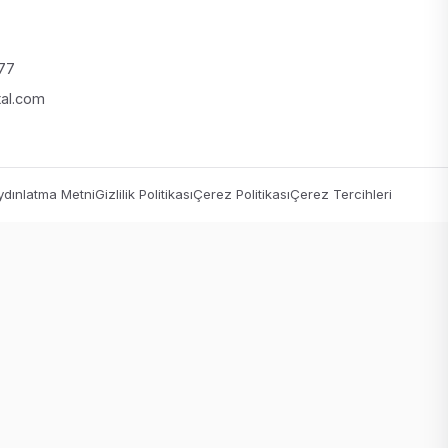
 77
tal.com
dınlatma Metni
Gizlilik Politikası
Çerez Politikası
Çerez Tercihleri