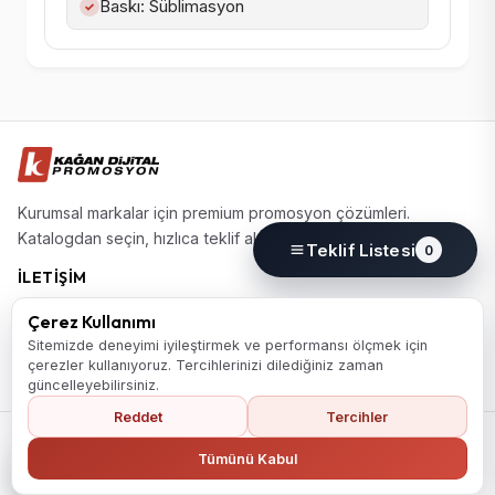
Baskı: Süblimasyon
✓
Kurumsal markalar için premium promosyon çözümleri.
Katalogdan seçin, hızlıca teklif alın.
Teklif Listesi
0
İLETIŞIM
(0224) 220 77 77
Çerez Kullanımı
info@kagandijital.com
Sitemizde deneyimi iyileştirmek ve performansı ölçmek için
çerezler kullanıyoruz. Tercihlerinizi dilediğiniz zaman
Nilüfer / Bursa
güncelleyebilirsiniz.
Reddet
Tercihler
© 2026 KD Promosyon. Tüm hakları saklıdır.
Koleksiyon
Hakkımızda
İletişim
KVKK Aydınlatma Metni
Ana Sayfaya Dön
Tümünü Kabul
Gizlilik Politikası
Çerez Politikası
Çerez Tercihleri