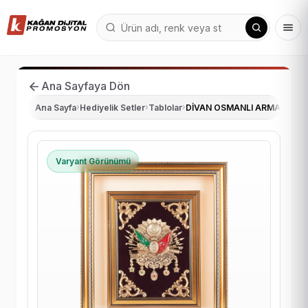
Ana Sayfaya Dön
Ana Sayfa
›
Hediyelik Setler
›
Tablolar
›
DİVAN OSMANLI ARMASI KA
Varyant Görünümü