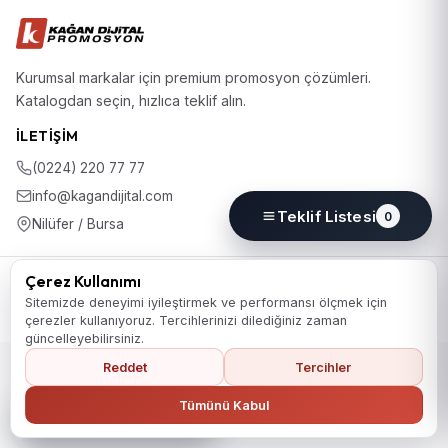
Kurumsal markalar için premium promosyon çözümleri.
Katalogdan seçin, hızlıca teklif alın.
İLETIŞIM
(0224) 220 77 77
info@kagandijital.com
Teklif Listesi
0
Nilüfer / Bursa
© 2026 KD Promosyon. Tüm hakları saklıdır.
Çerez Kullanımı
Koleksiyon
Hakkımızda
İletişim
KVKK Aydınlatma Metni
Sitemizde deneyimi iyileştirmek ve performansı ölçmek için
Gizlilik Politikası
Çerez Politikası
Çerez Tercihleri
çerezler kullanıyoruz. Tercihlerinizi dilediğiniz zaman
güncelleyebilirsiniz.
Reddet
Tercihler
Ana Sayfaya Dön
Tümünü Kabul