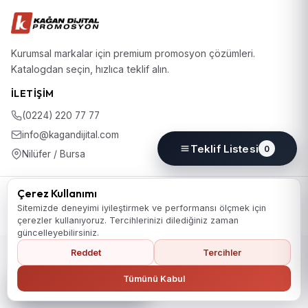
Kurumsal markalar için premium promosyon çözümleri.
Katalogdan seçin, hızlıca teklif alın.
İLETIŞIM
(0224) 220 77 77
info@kagandijital.com
Teklif Listesi
0
Nilüfer / Bursa
© 2026 KD Promosyon. Tüm hakları saklıdır.
Çerez Kullanımı
Koleksiyon
Hakkımızda
İletişim
KVKK Aydınlatma Metni
Sitemizde deneyimi iyileştirmek ve performansı ölçmek için
Gizlilik Politikası
Çerez Politikası
Çerez Tercihleri
çerezler kullanıyoruz. Tercihlerinizi dilediğiniz zaman
güncelleyebilirsiniz.
Reddet
Tercihler
Ana Sayfaya Dön
Tümünü Kabul