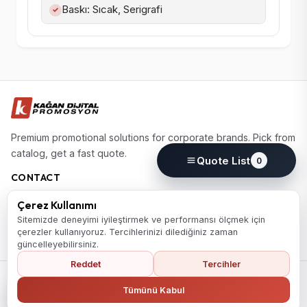
Baskı: Sıcak, Serigrafi
✓
Premium promotional solutions for corporate brands. Pick from
catalog, get a fast quote.
Quote List
0
CONTACT
(0224) 220 77 77
Çerez Kullanımı
info@kagandijital.com
Sitemizde deneyimi iyileştirmek ve performansı ölçmek için
çerezler kullanıyoruz. Tercihlerinizi dilediğiniz zaman
Nilufer / Bursa
güncelleyebilirsiniz.
Reddet
Tercihler
© 2026 KD Promosyon. All rights reserved.
Collection
About
Contact
PDPL Information Notice
Privacy Policy
Back to Home
Tümünü Kabul
Cookie Policy
Cookie Preferences