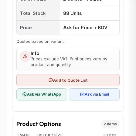
Total Stock
88 Units
Price
Ask for Price + KDV
Quoted based on variant.
Info
Prices exclude VAT. Print prices vary by
product and quantity.
Add to Quote List
Ask via WhatsApp
Ask via Email
Product Options
2 items
IMAGE
COLOR / SIZE
STOCK