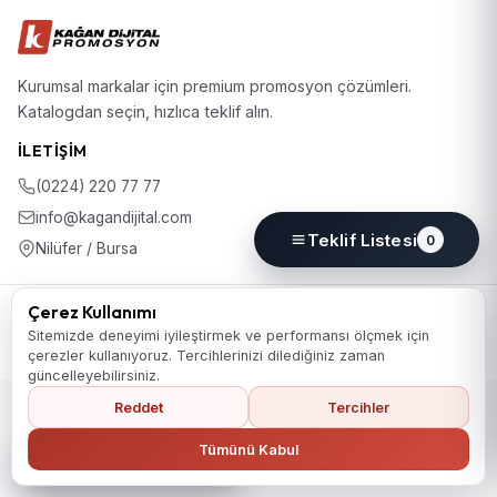
Kurumsal markalar için premium promosyon çözümleri.
Katalogdan seçin, hızlıca teklif alın.
İLETIŞIM
(0224) 220 77 77
info@kagandijital.com
Teklif Listesi
0
Nilüfer / Bursa
© 2026 KD Promosyon. Tüm hakları saklıdır.
Çerez Kullanımı
Koleksiyon
Hakkımızda
İletişim
KVKK Aydınlatma Metni
Sitemizde deneyimi iyileştirmek ve performansı ölçmek için
Gizlilik Politikası
Çerez Politikası
Çerez Tercihleri
çerezler kullanıyoruz. Tercihlerinizi dilediğiniz zaman
güncelleyebilirsiniz.
Reddet
Tercihler
Ana Sayfaya Dön
Tümünü Kabul