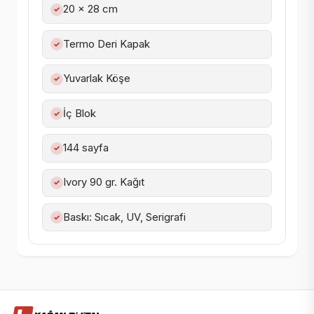
20 x 28 cm
✓
Termo Deri Kapak
✓
Yuvarlak Köşe
✓
İç Blok
✓
144 sayfa
✓
Ivory 90 gr. Kağıt
✓
Baskı: Sıcak, UV, Serigrafi
✓