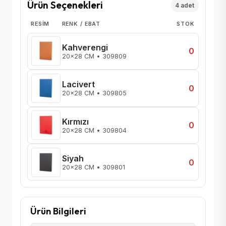
Ürün Seçenekleri
4 adet
RESIM
RENK / EBAT
STOK
Kahverengi
0
20x28 CM • 309809
Lacivert
0
20x28 CM • 309805
Kırmızı
0
20x28 CM • 309804
Siyah
0
20x28 CM • 309801
Ürün Bilgileri