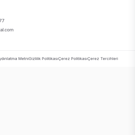
 77
tal.com
dınlatma Metni
Gizlilik Politikası
Çerez Politikası
Çerez Tercihleri