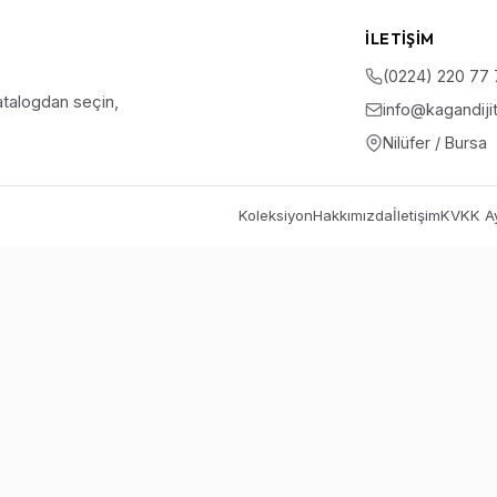
İLETIŞIM
(0224) 220 77
talogdan seçin,
info@kagandiji
Nilüfer / Bursa
Koleksiyon
Hakkımızda
İletişim
KVKK Ay