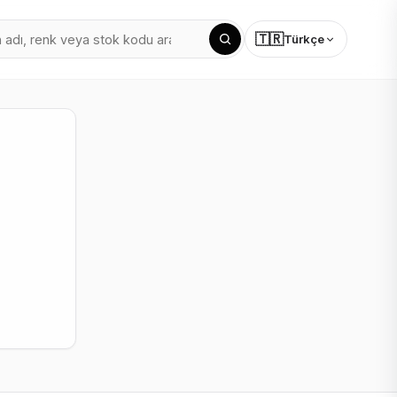
🇹🇷
Türkçe