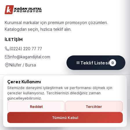
Kurumsal markalar için premium promosyon çözümleri.
Katalogdan seçin, hızlıca teklif alın.
İLETIŞIM
(0224) 220 77 77
info@kagandijital.com
Teklif Listesi
0
Nilüfer / Bursa
© 2026 KD Promosyon. Tüm hakları saklıdır.
Çerez Kullanımı
Koleksiyon
Hakkımızda
İletişim
KVKK Aydınlatma Metni
Sitemizde deneyimi iyileştirmek ve performansı ölçmek için
Gizlilik Politikası
Çerez Politikası
Çerez Tercihleri
çerezler kullanıyoruz. Tercihlerinizi dilediğiniz zaman
güncelleyebilirsiniz.
Reddet
Tercihler
Ana Sayfaya Dön
Tümünü Kabul