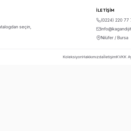
İLETIŞIM
(0224) 220 77
talogdan seçin,
info@kagandiji
Nilüfer / Bursa
Koleksiyon
Hakkımızda
İletişim
KVKK Ay