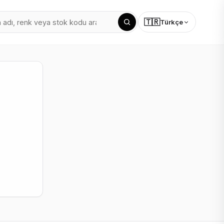
🇹🇷
Türkçe