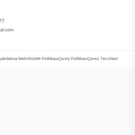
 77
tal.com
dınlatma Metni
Gizlilik Politikası
Çerez Politikası
Çerez Tercihleri