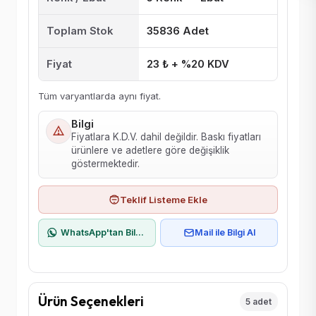
Toplam Stok
35836 Adet
Fiyat
23 ₺ + %20 KDV
Tüm varyantlarda aynı fiyat.
Bilgi
Fiyatlara K.D.V. dahil değildir. Baskı fiyatları
ürünlere ve adetlere göre değişiklik
göstermektedir.
Teklif Listeme Ekle
WhatsApp'tan Bilgi Al
Mail ile Bilgi Al
Ürün Seçenekleri
5 adet