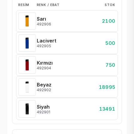
RESIM
RENK / EBAT
STOK
Sarı
2100
492906
Lacivert
500
492905
Kırmızı
750
492904
Beyaz
18995
492902
Siyah
13491
492901