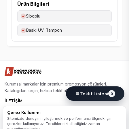
Ürün Bilgileri
Siboplu
✓
Baskı UV, Tampon
✓
Kurumsal markalar için premium promosyon çözümleri.
Katalogdan seçin, hızlıca teklif alın.
Teklif Listesi
0
İLETIŞIM
(0224) 220 77 77
Çerez Kullanımı
info@kagandijital.com
Sitemizde deneyimi iyileştirmek ve performansı ölçmek için
çerezler kullanıyoruz. Tercihlerinizi dilediğiniz zaman
Nilüfer / Bursa
güncelleyebilirsiniz.