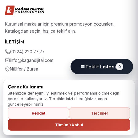
Kurumsal markalar için premium promosyon çözümleri.
Katalogdan seçin, hızlıca teklif alın.
İLETIŞIM
(0224) 220 77 77
info@kagandijital.com
Teklif Listesi
0
Nilüfer / Bursa
© 2026 KD Promosyon. Tüm hakları saklıdır.
Çerez Kullanımı
Koleksiyon
Hakkımızda
İletişim
KVKK Aydınlatma Metni
Sitemizde deneyimi iyileştirmek ve performansı ölçmek için
Gizlilik Politikası
Çerez Politikası
Çerez Tercihleri
çerezler kullanıyoruz. Tercihlerinizi dilediğiniz zaman
güncelleyebilirsiniz.
Reddet
Tercihler
Ana Sayfaya Dön
Tümünü Kabul