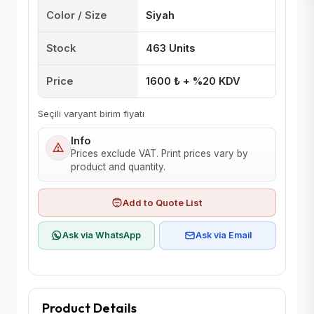
Color / Size
Siyah
Stock
463 Units
Price
1600 ₺ + %20 KDV
Seçili varyant birim fiyatı
Info
Prices exclude VAT. Print prices vary by
product and quantity.
Add to Quote List
Ask via WhatsApp
Ask via Email
Product Details