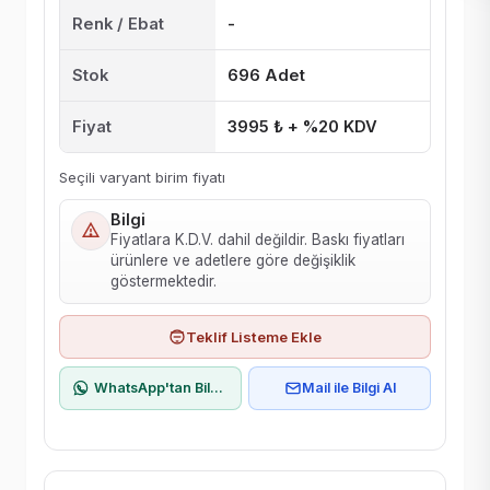
Renk / Ebat
-
Stok
696 Adet
Fiyat
3995 ₺ + %20 KDV
Seçili varyant birim fiyatı
Bilgi
Fiyatlara K.D.V. dahil değildir. Baskı fiyatları
ürünlere ve adetlere göre değişiklik
göstermektedir.
Teklif Listeme Ekle
WhatsApp'tan Bilgi Al
Mail ile Bilgi Al