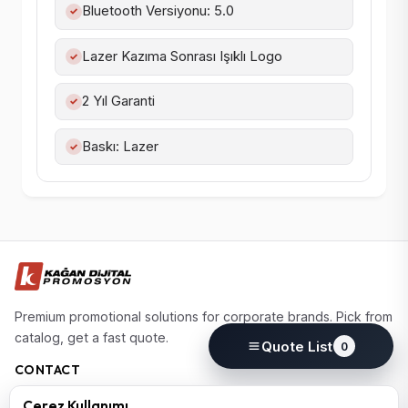
Bluetooth Versiyonu: 5.0
✓
Lazer Kazıma Sonrası Işıklı Logo
✓
2 Yıl Garanti
✓
Baskı: Lazer
✓
Premium promotional solutions for corporate brands. Pick from
catalog, get a fast quote.
Quote List
0
CONTACT
(0224) 220 77 77
Çerez Kullanımı