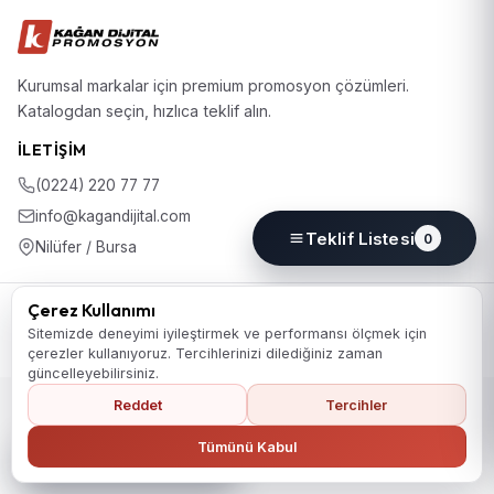
Kurumsal markalar için premium promosyon çözümleri.
Katalogdan seçin, hızlıca teklif alın.
İLETIŞIM
(0224) 220 77 77
info@kagandijital.com
Teklif Listesi
0
Nilüfer / Bursa
© 2026 KD Promosyon. Tüm hakları saklıdır.
Çerez Kullanımı
Koleksiyon
Hakkımızda
İletişim
KVKK Aydınlatma Metni
Sitemizde deneyimi iyileştirmek ve performansı ölçmek için
Gizlilik Politikası
Çerez Politikası
Çerez Tercihleri
çerezler kullanıyoruz. Tercihlerinizi dilediğiniz zaman
güncelleyebilirsiniz.
Reddet
Tercihler
Ana Sayfaya Dön
Tümünü Kabul