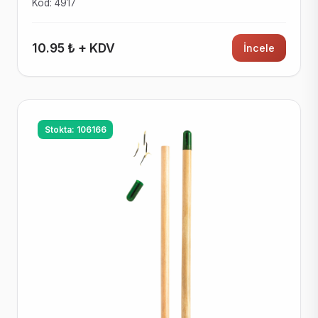
Kod: 4917
10.95 ₺ + KDV
İncele
Stokta: 106166