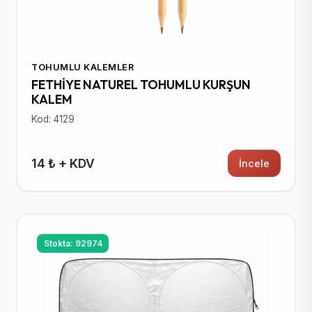
TOHUMLU KALEMLER
FETHİYE NATUREL TOHUMLU KURŞUN
KALEM
Kod: 4129
14 ₺ + KDV
İncele
Stokta: 92974