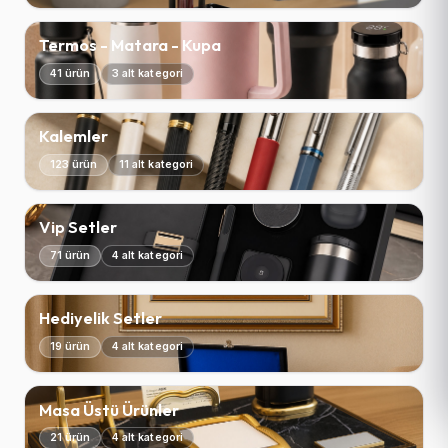
Termos - Matara - Kupa
41 ürün
3 alt kategori
Kalemler
123 ürün
11 alt kategori
Vip Setler
71 ürün
4 alt kategori
Hediyelik Setler
19 ürün
4 alt kategori
Masa Üstü Ürünler
21 ürün
4 alt kategori