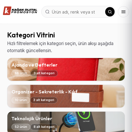
Kategori Vitrini
Hızlı filtrelemek için kategori seçin, ürün akışı aşağıda
otomatik güncellensin.
Ajanda ve Defterler
66 ürün
3 alt kategori
Organizer - Sekreterlik - Kılıf
10 ürün
3 alt kategori
Teknolojik Ürünler
52 ürün
8 alt kategori