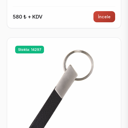
580 ₺ + KDV
İncele
Stokta: 14297