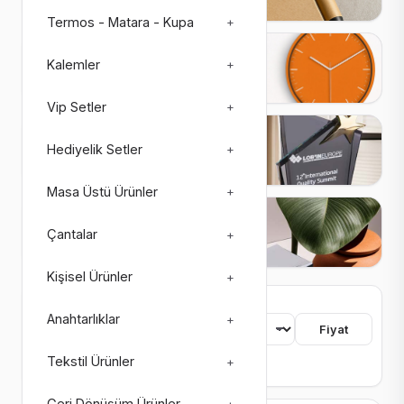
Termos - Matara - Kupa
+
Saatler
Kalemler
+
27 ürün
3 alt kategori
Vip Setler
+
Plaketler
Hediyelik Setler
+
26 ürün
4 alt kategori
Masa Üstü Ürünler
+
Matbaa Ürünleri
Çantalar
+
73 ürün
8 alt kategori
Kişisel Ürünler
+
755 ürün bulundu
Anahtarlıklar
+
Sıralama
Fiyat
Tekstil Ürünler
+
Renk