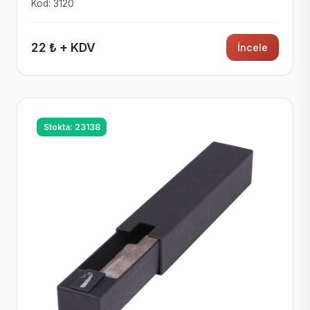
Kod: 3120
22 ₺ + KDV
İncele
Stokta: 23138