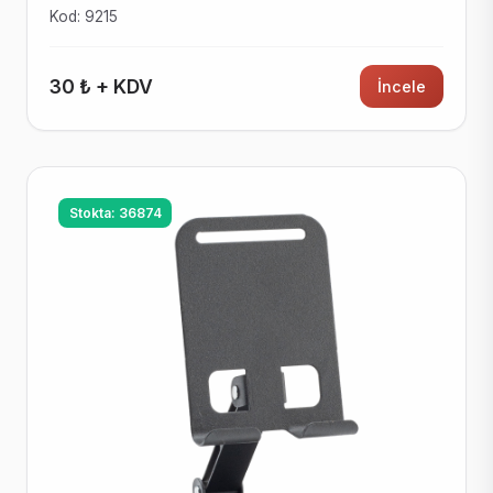
Kod: 9215
30 ₺ + KDV
İncele
Stokta: 36874